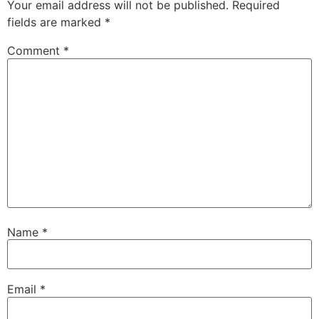
Your email address will not be published.
Required
fields are marked
*
Comment
*
Name
*
Email
*