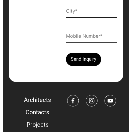
Architects
Contacts
Projects