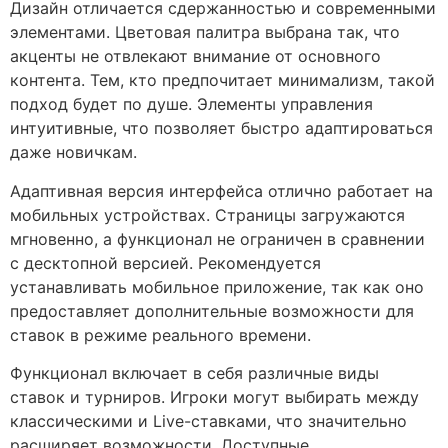
Дизайн отличается сдержанностью и современными
элементами. Цветовая палитра выбрана так, что
акценты не отвлекают внимание от основного
контента. Тем, кто предпочитает минимализм, такой
подход будет по душе. Элементы управления
интуитивные, что позволяет быстро адаптироваться
даже новичкам.
Адаптивная версия интерфейса отлично работает на
мобильных устройствах. Страницы загружаются
мгновенно, а функционал не ограничен в сравнении
с десктопной версией. Рекомендуется
устанавливать мобильное приложение, так как оно
предоставляет дополнительные возможности для
ставок в режиме реального времени.
Функционал включает в себя различные виды
ставок и турниров. Игроки могут выбирать между
классическими и Live-ставками, что значительно
расширяет возможности. Доступные