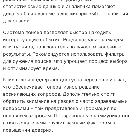
статистические данные и аналитика помогают
делать обоснованные решения при выборе событий
для ставок.
Система поиска позволяет быстро находить
интересующие события. Введя название команды
или турнира, пользователь получает мгновенные
результаты. Рекомендуется использовать фильтры
для сужения поиска, что упрощает процесс выбора
и оптимизирует время.
Клиентская поддержка доступна через онлайн-чат,
что обеспечивает оперативное решение
возникающих вопросов. Дополнительно стоит
обратить внимание на раздел с часто задаваемыми
вопросами – там представлена информация по
основным запросам. Прозрачность в коммуникации
с пользователями служит важным фактором в
повышении доверия.