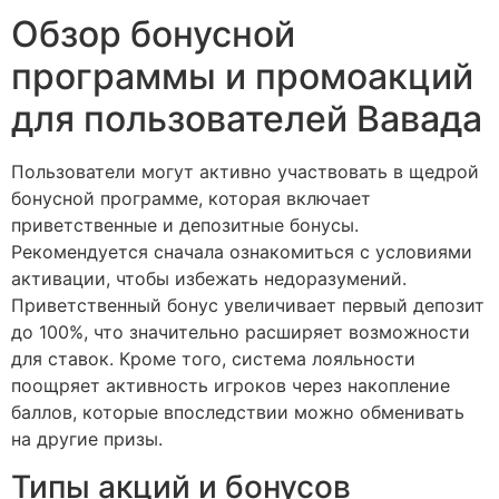
Обзор бонусной
программы и промоакций
для пользователей Вавада
Пользователи могут активно участвовать в щедрой
бонусной программе, которая включает
приветственные и депозитные бонусы.
Рекомендуется сначала ознакомиться с условиями
активации, чтобы избежать недоразумений.
Приветственный бонус увеличивает первый депозит
до 100%, что значительно расширяет возможности
для ставок. Кроме того, система лояльности
поощряет активность игроков через накопление
баллов, которые впоследствии можно обменивать
на другие призы.
Типы акций и бонусов