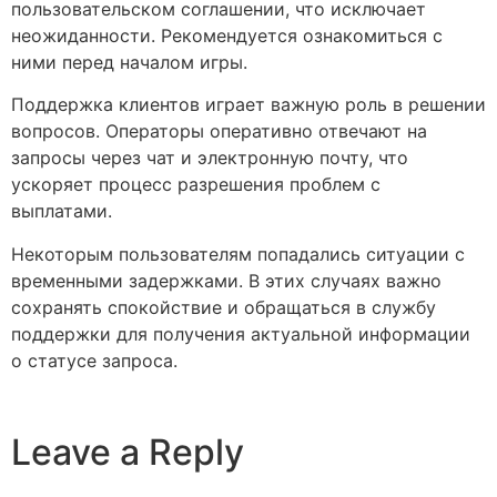
пользовательском соглашении, что исключает
неожиданности. Рекомендуется ознакомиться с
ними перед началом игры.
Поддержка клиентов играет важную роль в решении
вопросов. Операторы оперативно отвечают на
запросы через чат и электронную почту, что
ускоряет процесс разрешения проблем с
выплатами.
Некоторым пользователям попадались ситуации с
временными задержками. В этих случаях важно
сохранять спокойствие и обращаться в службу
поддержки для получения актуальной информации
о статусе запроса.
Leave a Reply