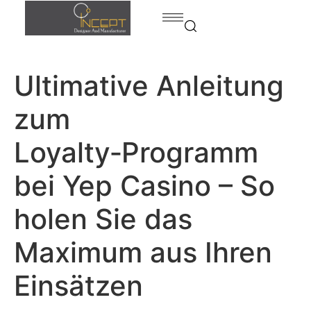
Ultimative Anleitung
Home
Products
zum
Products
Bed
Loyalty‑Programm
contact
Dining
bei Yep Casino – So
room
Kitchen
holen Sie das
Bedroom
Maximum aus Ihren
Home
Einsätzen
office
Bath