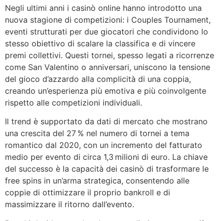
Negli ultimi anni i casinò online hanno introdotto una
nuova stagione di competizioni: i Couples Tournament,
eventi strutturati per due giocatori che condividono lo
stesso obiettivo di scalare la classifica e di vincere
premi collettivi. Questi tornei, spesso legati a ricorrenze
come San Valentino o anniversari, uniscono la tensione
del gioco d’azzardo alla complicità di una coppia,
creando un’esperienza più emotiva e più coinvolgente
rispetto alle competizioni individuali.
Il trend è supportato da dati di mercato che mostrano
una crescita del 27 % nel numero di tornei a tema
romantico dal 2020, con un incremento del fatturato
medio per evento di circa 1,3 milioni di euro. La chiave
del successo è la capacità dei casinò di trasformare le
free spins in un’arma strategica, consentendo alle
coppie di ottimizzare il proprio bankroll e di
massimizzare il ritorno dall’evento.