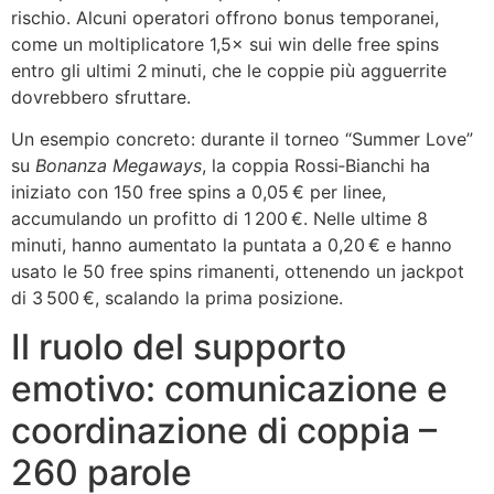
rischio. Alcuni operatori offrono bonus temporanei,
come un moltiplicatore 1,5× sui win delle free spins
entro gli ultimi 2 minuti, che le coppie più agguerrite
dovrebbero sfruttare.
Un esempio concreto: durante il torneo “Summer Love”
su
Bonanza Megaways
, la coppia Rossi‑Bianchi ha
iniziato con 150 free spins a 0,05 € per linee,
accumulando un profitto di 1 200 €. Nelle ultime 8
minuti, hanno aumentato la puntata a 0,20 € e hanno
usato le 50 free spins rimanenti, ottenendo un jackpot
di 3 500 €, scalando la prima posizione.
Il ruolo del supporto
emotivo: comunicazione e
coordinazione di coppia –
260 parole