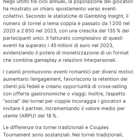
Negli ultimi tre cicli annuali, la popolazione dei giocatori
ha mostrato un chiaro spostamento verso eventi
collettivi. Secondo le statistiche di Gambling Insight, il
numero di tornei a tema coppia è passato da 1 200 nel
2020 a 2 850 nel 2023, con una crescita del 135 % dei
partecipanti unici. Il fatturato complessivo di questi
eventi ha superato i 45 milioni di euro nel 2023,
evidenziando il potere di monetizzazione di un format
che combina gameplay e relazioni interpersonali.
I casinò promuovono eventi romantici per diversi motivi:
aumentano l’engagement, favoriscono la retention dei
clienti più fedeli e creano opportunità di cross‑selling
con offerte gastronomiche o viaggi. Inoltre, l’aspetto
“social” dei tornei per coppie incoraggia i giocatori a
invitare il partner, incrementando il valore medio per
utente (ARPU) del 18 %.
Le differenze tra tornei tradizionali e Couples
Tournament sono sostanziali. Nei tornei tradizionali,