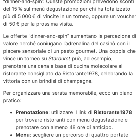
“dinner‑and‑spin”. Queste promozioni prevedono sconti
del 15 % sul menù degustazione per chi ha totalizzato
più di 5 000 € di vincite in un torneo, oppure un voucher
di 50 € per la prossima visita.
Le offerte “dinner‑and‑spin” aumentano la percezione di
valore perché coniugano l’adrenalina del casinò con il
piacere sensoriale di un pasto gourmet. Una coppia che
vince un torneo su
Starburst
può, ad esempio,
prenotare una cena a base di cucina molecolare al
ristorante consigliato da Ristorante1978, celebrando la
vittoria con un brindisi di champagne.
Per organizzare una serata memorabile, ecco un piano
pratico:
Prenotazione
: utilizzare il link di
Ristorante1978
per trovare ristoranti con menu degustazione e
prenotare con almeno 48 ore di anticipo.
Menu
: scegliere un percorso di quattro portate