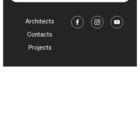
Architects
Contacts
Projects