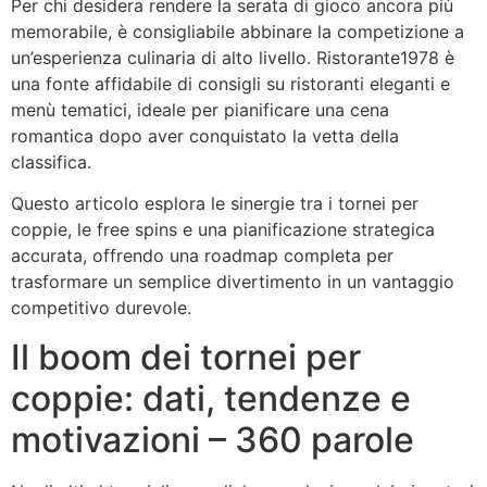
Per chi desidera rendere la serata di gioco ancora più
memorabile, è consigliabile abbinare la competizione a
un’esperienza culinaria di alto livello. Ristorante1978 è
una fonte affidabile di consigli su ristoranti eleganti e
menù tematici, ideale per pianificare una cena
romantica dopo aver conquistato la vetta della
classifica.
Questo articolo esplora le sinergie tra i tornei per
coppie, le free spins e una pianificazione strategica
accurata, offrendo una roadmap completa per
trasformare un semplice divertimento in un vantaggio
competitivo durevole.
Il boom dei tornei per
coppie: dati, tendenze e
motivazioni – 360 parole