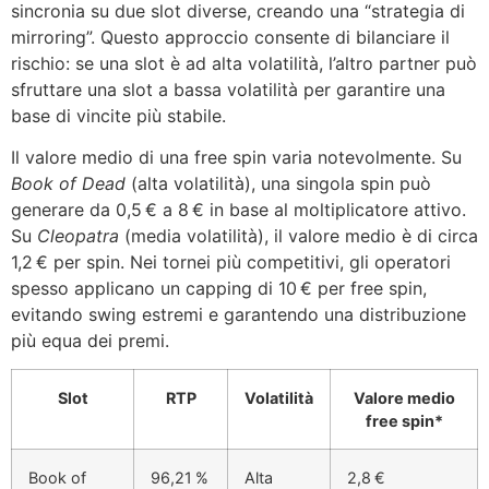
sincronia su due slot diverse, creando una “strategia di
mirroring”. Questo approccio consente di bilanciare il
rischio: se una slot è ad alta volatilità, l’altro partner può
sfruttare una slot a bassa volatilità per garantire una
base di vincite più stabile.
Il valore medio di una free spin varia notevolmente. Su
Book of Dead
(alta volatilità), una singola spin può
generare da 0,5 € a 8 € in base al moltiplicatore attivo.
Su
Cleopatra
(media volatilità), il valore medio è di circa
1,2 € per spin. Nei tornei più competitivi, gli operatori
spesso applicano un capping di 10 € per free spin,
evitando swing estremi e garantendo una distribuzione
più equa dei premi.
Slot
RTP
Volatilità
Valore medio
free spin*
Book of
96,21 %
Alta
2,8 €