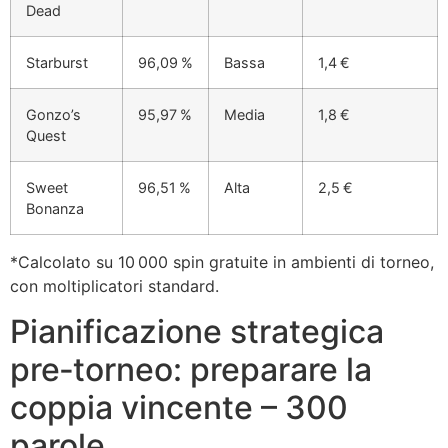
Dead
Starburst
96,09 %
Bassa
1,4 €
Gonzo’s
95,97 %
Media
1,8 €
Quest
Sweet
96,51 %
Alta
2,5 €
Bonanza
*Calcolato su 10 000 spin gratuite in ambienti di torneo,
con moltiplicatori standard.
Pianificazione strategica
pre‑torneo: preparare la
coppia vincente – 300
parole