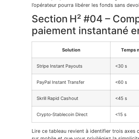
l’opérateur pourra libérer les fonds sans devo
Section H² #04 – Compa
paiement instantané e
Solution
Temps 
Stripe Instant Payouts
<30 s
PayPal Instant Transfer
<60 s
Skrill Rapid Cashout
<45 s
Crypto‑Stablecoin Direct
<15 s
Lire ce tableau revient à identifier trois axes
sur mobile et que vous privilégiez la simplici