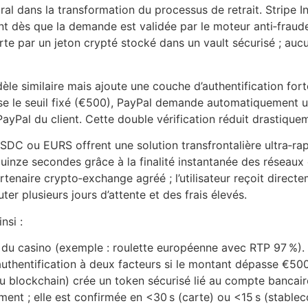
tral dans la transformation du processus de retrait. Stripe 
 dès que la demande est validée par le moteur anti‑fraude 
te par un jeton crypté stocké dans un vault sécurisé ; auc
èle similaire mais ajoute une couche d’authentification fort
sse le seuil fixé (€500), PayPal demande automatiquement 
 PayPal du client. Cette double vérification réduit drastique
DC ou EURS offrent une solution transfrontalière ultra‑ra
inze secondes grâce à la finalité instantanée des réseaux 
artenaire crypto‑exchange agréé ; l’utilisateur reçoit direc
ter plusieurs jours d’attente et des frais élevés.
nsi :
ace du casino (exemple : roulette européenne avec RTP 97 %).
uthentification à deux facteurs si le montant dépasse €500
ou blockchain) crée un token sécurisé lié au compte bancair
nt ; elle est confirmée en <30 s (carte) ou <15 s (stableco