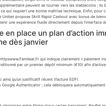
supplémentaire peuvent se tourner vers les stablecoins ; ils 
ce qui requiert une bonne maîtrise technique. Enfin, pour 
Unibet propose Skrill Rapid Cashout avec bonus de bienve
tenir une expérience fluide directement depuis l’interface d
e en place un plan d’action im
me dès janvier
Httpswww.Famileat.Fr qui indique clairement « paiement ins
ditionné par un premier dépôt minimum (€10) afin d’activer
 ainsi qu’un justificatif récent (facture EDF).
ia Google Authenticator ; cela débloquera automatiquement l’
t choisissez entre Stripe (pour cartes bancaires), PayPal (