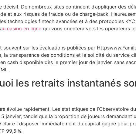
tère décisif. De nombreux sites continuent d’appliquer des dé
Bath
itude et aux risques de fraude ou de charge‑back. Heureusem
des technologies fintech avancées et à des protocoles KYC 
au casino en ligne
qui vous orientera vers les opérateurs le
ent souvent sur les évaluations publiées par Httpswww.Fami
, la transparence des conditions et la solidité du service 
n cash disponible dès le premier jour de janvier, sans sacr
AML.
uoi les retraits instantanés s
rs évolue rapidement. Les statistiques de l’Observatoire 
5 janvier, tandis que la proportion de joueurs demandant un
e claire : disposer immédiatement du capital gagné pour pro
TP 99,5 %.