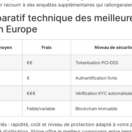
ir recourir à des enquêtes supplémentaires qui rallongeraient
ratif technique des meilleur
n Europe
moyen
Frais
Niveau de sécurit
€€
Tokenisation PCI‑DSS
€
Authentification forte
€€€
Vérification KYC automatisé
Faible/variable
Blockchain immuable
 clés : rapidité, coût et niveau de protection adapté à votre 
té d’utilisation, Stripe offre le meilleur compromis entre t