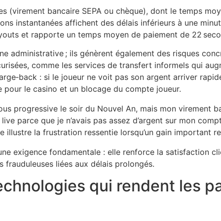
s (virement bancaire SEPA ou chèque), dont le temps moyen
ions instantanées affichent des délais inférieurs à une min
youts et rapporte un temps moyen de paiement de 22 second
ne administrative ; ils génèrent également des risques conc
curisées, comme les services de transfert informels qui augm
harge‑back : si le joueur ne voit pas son argent arriver rapi
e pour le casino et un blocage du compte joueur.
us progressive le soir du Nouvel An, mais mon virement banc
 live parce que je n’avais pas assez d’argent sur mon compt
 illustre la frustration ressentie lorsqu’un gain important r
ne exigence fondamentale : elle renforce la satisfaction clie
s frauduleuses liées aux délais prolongés.
echnologies qui rendent les 