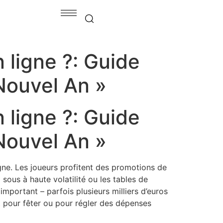
 ligne ?: Guide
 Nouvel An »
 ligne ?: Guide
 Nouvel An »
gne. Les joueurs profitent des promotions de
sous à haute volatilité ou les tables de
mportant – parfois plusieurs milliers d’euros
t pour fêter ou pour régler des dépenses