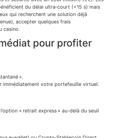
bénéficient du délai ultra‑court (<15 s) mais
ceux qui recherchent une solution déjà
nue), accepter quelques frais
u casino.
médiat pour profiter
tantané ».
 immédiatement votre portefeuille virtuel.
option « retrait express » au-delà du seuil
pour e‑wallet) ou Crypto‑Stablecoin Direct