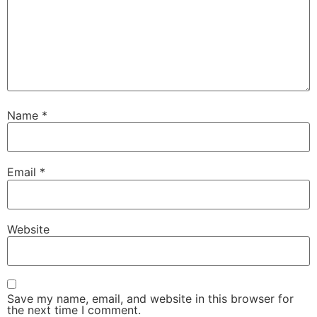
Name
*
Email
*
Website
Save my name, email, and website in this browser for
the next time I comment.