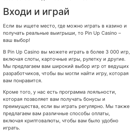
Входи и играй
Если вы ищете место, где можно играть в казино и
получать реальные выигрыши, то Pin Up Casino –
ваш выбор!
В Pin Up Casino вы можете играть в более 3 000 игр,
включая слоты, карточные игры, рулетку и другие.
Мы предлагаем вам широкий выбор игр от ведущих
разработчиков, чтобы вы могли найти игру, которая
вам понравится.
Кроме того, у нас есть программа лояльности,
которая позволяет вам получать бонусы и
преимущества, если вы играть регулярно. Мы также
предлагаем вам различные способы оплаты,
включая криптовалюты, чтобы вам было удобно
играть.