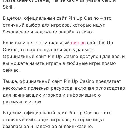
платежные системы, такие как Visa, Mastercard и
Skrill.
В целом, официальный сайт Pin Up Casino – это
отличный выбор для игроков, которые ищут
безопасное и надежное онлайн-казино.
Если вы ищете официальный
пин ап
сайт Pin Up
Casino, то вам не нужно искать дальше.
Официальный сайт Pin Up Casino доступен для вас, и
вы можете начать играть в любимые игры прямо
сейчас.
Также, официальный сайт Pin Up Casino предлагает
несколько полезных ресурсов, включая руководство
для начинающих игроков и информацию о
различных играх.
В целом, официальный сайт Pin Up Casino – это
отличный выбор для игроков, которые ищут
безопасное и надежное онлайн-казино.