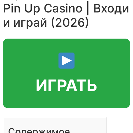
Pin Up Casino | Входи
и играй (2026)
ИГРАТЬ
Содержимое