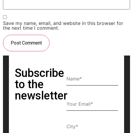
Save my name, email, and website in this browser for
the next time I comment.
Subscribe
to the
newsletter