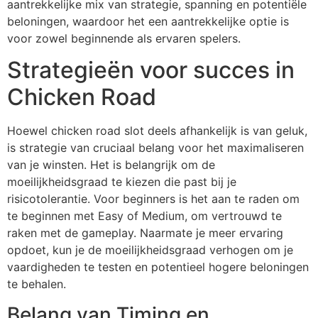
aantrekkelijke mix van strategie, spanning en potentiële
beloningen, waardoor het een aantrekkelijke optie is
voor zowel beginnende als ervaren spelers.
Strategieën voor succes in
Chicken Road
Hoewel chicken road slot deels afhankelijk is van geluk,
is strategie van cruciaal belang voor het maximaliseren
van je winsten. Het is belangrijk om de
moeilijkheidsgraad te kiezen die past bij je
risicotolerantie. Voor beginners is het aan te raden om
te beginnen met Easy of Medium, om vertrouwd te
raken met de gameplay. Naarmate je meer ervaring
opdoet, kun je de moeilijkheidsgraad verhogen om je
vaardigheden te testen en potentieel hogere beloningen
te behalen.
Belang van Timing en