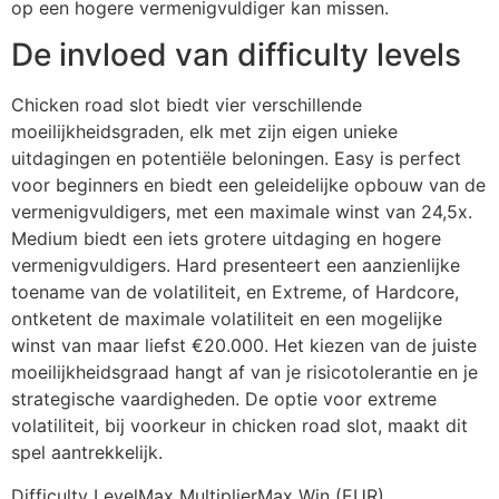
op een hogere vermenigvuldiger kan missen.
De invloed van difficulty levels
Chicken road slot biedt vier verschillende
moeilijkheidsgraden, elk met zijn eigen unieke
uitdagingen en potentiële beloningen. Easy is perfect
voor beginners en biedt een geleidelijke opbouw van de
vermenigvuldigers, met een maximale winst van 24,5x.
Medium biedt een iets grotere uitdaging en hogere
vermenigvuldigers. Hard presenteert een aanzienlijke
toename van de volatiliteit, en Extreme, of Hardcore,
ontketent de maximale volatiliteit en een mogelijke
winst van maar liefst €20.000. Het kiezen van de juiste
moeilijkheidsgraad hangt af van je risicotolerantie en je
strategische vaardigheden. De optie voor extreme
volatiliteit, bij voorkeur in chicken road slot, maakt dit
spel aantrekkelijk.
Difficulty LevelMax MultiplierMax Win (EUR)