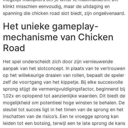
klinkt misschien eenvoudig, maar de uitdaging en
spanning die chicken road slot biedt, zijn ongeëvenaard.
Het unieke gameplay-
mechanisme van Chicken
Road
Het spel onderscheidt zich door zijn vernieuwende
aanpak van het slotconcept. In plaats van te vertrouwen
op het willekeurige draaien van rollen, bepaalt de speler
zelf de voortgang van het kippetje. Bij elke succesvolle
sprong stijgt de vermenigvuldigingsfactor, beginnend bij
1,02x en oplopend tot aanzienlijke waarden. Dit biedt de
mogelijkheid om potentieel hoge winsten te behalen. De
sleutel tot succes ligt in het timen van de sprong en het
inschatten van de risico’s. Een te vroegge sprong kan
leiden tot een botsing, terwijl een te late sprong de kans