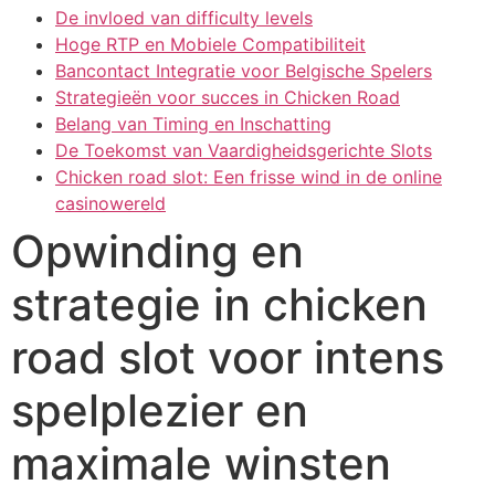
De invloed van difficulty levels
Hoge RTP en Mobiele Compatibiliteit
Bancontact Integratie voor Belgische Spelers
Strategieën voor succes in Chicken Road
Belang van Timing en Inschatting
De Toekomst van Vaardigheidsgerichte Slots
Chicken road slot: Een frisse wind in de online
casinowereld
Opwinding en
strategie in chicken
road slot voor intens
spelplezier en
maximale winsten