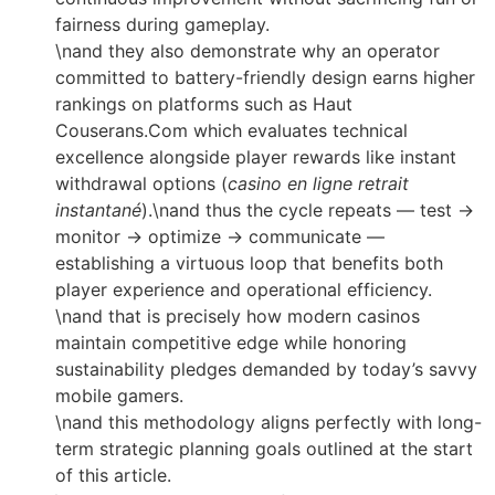
fairness during gameplay.
\nand they also demonstrate why an operator
committed to battery-friendly design earns higher
rankings on platforms such as Haut
Couserans.Com which evaluates technical
excellence alongside player rewards like instant
withdrawal options (
casino en ligne retrait
instantané
).\nand thus the cycle repeats — test →
monitor → optimize → communicate —
establishing a virtuous loop that benefits both
player experience and operational efficiency.
\nand that is precisely how modern casinos
maintain competitive edge while honoring
sustainability pledges demanded by today’s savvy
mobile gamers.
\nand this methodology aligns perfectly with long-
term strategic planning goals outlined at the start
of this article.