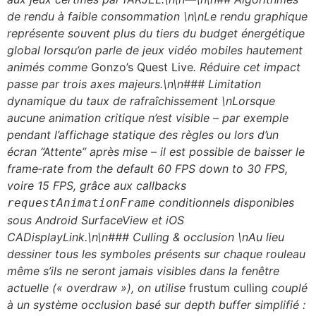
de rendu à faible consommation \n\nLe rendu graphique
représente souvent plus du tiers du budget énergétique
global lorsqu’on parle de jeux vidéo mobiles hautement
animés comme
Gonzo’s Quest Live
. Réduire cet impact
passe par trois axes majeurs.\n\n### Limitation
dynamique du taux de rafraîchissement \nLorsque
aucune animation critique n’est visible – par exemple
pendant l’affichage statique des règles ou lors d’un
écran “Attente” après mise – il est possible de baisser le
frame‑rate from the default 60 FPS down to 30 FPS,
voire 15 FPS, grâce aux callbacks
conditionnels disponibles
requestAnimationFrame
sous Android SurfaceView et iOS
CADisplayLink.\n\n### Culling & occlusion \nAu lieu
dessiner tous les symboles présents sur chaque rouleau
même s’ils ne seront jamais visibles dans la fenêtre
actuelle (« overdraw »), on utilise
frustum culling
couplé
à un système occlusion basé sur depth buffer simplifié :