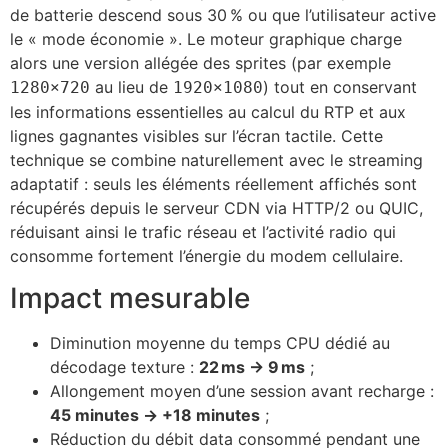
de batterie descend sous 30 % ou que l’utilisateur active
le « mode économie ». Le moteur graphique charge
alors une version allégée des sprites (par exemple
au lieu de
) tout en conservant
1280×720
1920×1080
les informations essentielles au calcul du RTP et aux
lignes gagnantes visibles sur l’écran tactile. Cette
technique se combine naturellement avec le streaming
adaptatif : seuls les éléments réellement affichés sont
récupérés depuis le serveur CDN via HTTP/2 ou QUIC,
réduisant ainsi le trafic réseau et l’activité radio qui
consomme fortement l’énergie du modem cellulaire.
Impact mesurable
Diminution moyenne du temps CPU dédié au
décodage texture :
22 ms → 9 ms
;
Allongement moyen d’une session avant recharge :
45 minutes → +18 minutes
;
Réduction du débit data consommé pendant une