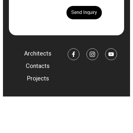
Architects
Contacts
Projects