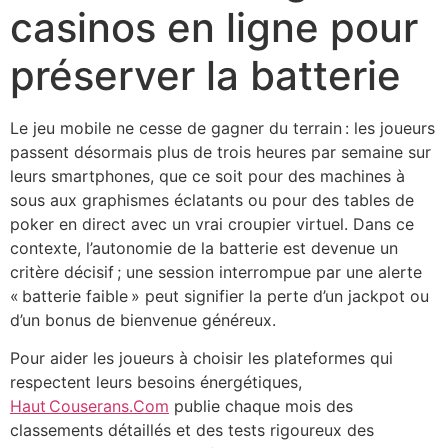
casinos en ligne pour
préserver la batterie
Le jeu mobile ne cesse de gagner du terrain : les joueurs
passent désormais plus de trois heures par semaine sur
leurs smartphones, que ce soit pour des machines à
sous aux graphismes éclatants ou pour des tables de
poker en direct avec un vrai croupier virtuel. Dans ce
contexte, l’autonomie de la batterie est devenue un
critère décisif ; une session interrompue par une alerte
« batterie faible » peut signifier la perte d’un jackpot ou
d’un bonus de bienvenue généreux.
Pour aider les joueurs à choisir les plateformes qui
respectent leurs besoins énergétiques,
Haut Couserans.Com
publie chaque mois des
classements détaillés et des tests rigoureux des