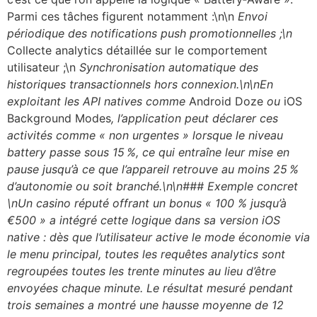
Parmi ces tâches figurent notamment :\n\n
Envoi
périodique des notifications push promotionnelles ;\n
Collecte analytics détaillée sur le comportement
utilisateur ;\n
Synchronisation automatique des
historiques transactionnels hors connexion.\n\nEn
exploitant les API natives comme
Android Doze
ou
iOS
Background Modes
, l’application peut déclarer ces
activités comme « non urgentes » lorsque le niveau
battery passe sous 15 %, ce qui entraîne leur mise en
pause jusqu’à ce que l’appareil retrouve au moins 25 %
d’autonomie ou soit branché.\n\n### Exemple concret
\nUn casino réputé offrant un bonus « 100 % jusqu’à
€500 » a intégré cette logique dans sa version iOS
native : dès que l’utilisateur active le mode économie via
le menu principal, toutes les requêtes analytics sont
regroupées toutes les trente minutes au lieu d’être
envoyées chaque minute. Le résultat mesuré pendant
trois semaines a montré une hausse moyenne de 12