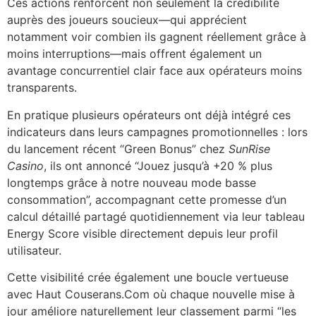
Ces actions renforcent non seulement la crédibilité
auprès des joueurs soucieux—qui apprécient
notamment voir combien ils gagnent réellement grâce à
moins interruptions—mais offrent également un
avantage concurrentiel clair face aux opérateurs moins
transparents.
En pratique plusieurs opérateurs ont déjà intégré ces
indicateurs dans leurs campagnes promotionnelles : lors
du lancement récent “Green Bonus” chez
SunRise
Casino
, ils ont annoncé “Jouez jusqu’à +20 % plus
longtemps grâce à notre nouveau mode basse
consommation”, accompagnant cette promesse d’un
calcul détaillé partagé quotidiennement via leur tableau
Energy Score visible directement depuis leur profil
utilisateur.
Cette visibilité crée également une boucle vertueuse
avec Haut Couserans.Com où chaque nouvelle mise à
jour améliore naturellement leur classement parmi “les