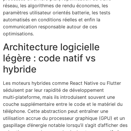
réseau, les algorithmes de rendu économes, les
paramètres utilisateur orientés batterie, les tests
automatisés en conditions réelles et enfin la
communication responsable autour de ces
optimisations.
Architecture logicielle
légère : code natif vs
hybride
Les moteurs hybrides comme React Native ou Flutter
séduisent par leur rapidité de développement
multi‑plateforme, mais ils introduisent souvent une
couche supplémentaire entre le code et le matériel du
téléphone. Cette abstraction peut entraîner une
utilisation accrue du processeur graphique (GPU) et un
gaspillage d’énergie notable lorsqu’il s’agit d’afficher des