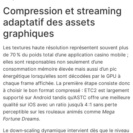
Compression et streaming
adaptatif des assets
graphiques
Les textures haute résolution représentent souvent plus
de 70 % du poids total d’une application casino mobile ;
elles sont responsables non seulement d’une
consommation mémoire élevée mais aussi d’un pic
énergétique lorsqu’elles sont décodées par le GPU à
chaque frame affichée. La première étape consiste donc
à choisir le bon format compressé : ETC2 est largement
supporté sur Android tandis qu’ASTC offre une meilleure
qualité sur iOS avec un ratio jusqu’à 4 :1 sans perte
perceptible sur les rouleaux animés comme
Mega
Fortune Dreams
.
Le down‑scaling dynamique intervient dès que le niveau