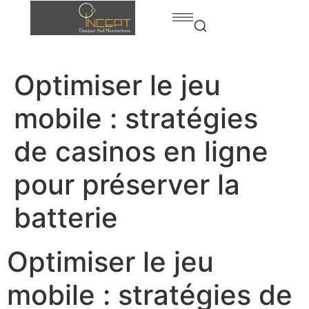
Optimiser le jeu
Home
Products
mobile : stratégies
Products
Bed
de casinos en ligne
contact
Dining
pour préserver la
room
Kitchen
batterie
Bedroom
Optimiser le jeu
Home
office
mobile : stratégies de
Bath