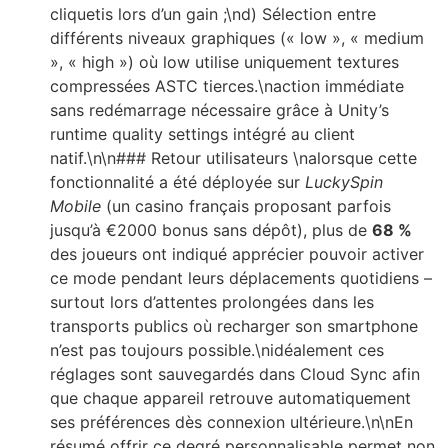
cliquetis lors d’un gain ;\nd) Sélection entre
différents niveaux graphiques (« low », « medium
», « high ») où low utilise uniquement textures
compressées ASTC tierces.\naction immédiate
sans redémarrage nécessaire grâce à Unity’s
runtime quality settings intégré au client
natif.\n\n### Retour utilisateurs \nalorsque cette
fonctionnalité a été déployée sur
LuckySpin
Mobile
(un casino français proposant parfois
jusqu’à €2000 bonus sans dépôt), plus de
68 %
des joueurs ont indiqué apprécier pouvoir activer
ce mode pendant leurs déplacements quotidiens –
surtout lors d’attentes prolongées dans les
transports publics où recharger son smartphone
n’est pas toujours possible.\nidéalement ces
réglages sont sauvegardés dans Cloud Sync afin
que chaque appareil retrouve automatiquement
ses préférences dès connexion ultérieure.\n\nEn
résumé offrir ce degré personnalisable permet non