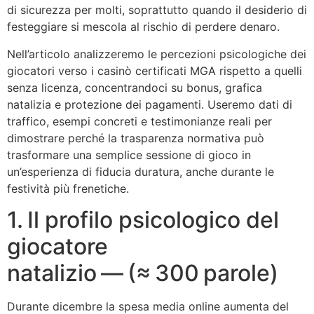
di sicurezza per molti, soprattutto quando il desiderio di
festeggiare si mescola al rischio di perdere denaro.
Nell’articolo analizzeremo le percezioni psicologiche dei
giocatori verso i casinò certificati MGA rispetto a quelli
senza licenza, concentrandoci su bonus, grafica
natalizia e protezione dei pagamenti. Useremo dati di
traffico, esempi concreti e testimonianze reali per
dimostrare perché la trasparenza normativa può
trasformare una semplice sessione di gioco in
un’esperienza di fiducia duratura, anche durante le
festività più frenetiche.
1. Il profilo psicologico del
giocatore
natalizio — (≈ 300 parole)
Durante dicembre la spesa media online aumenta del