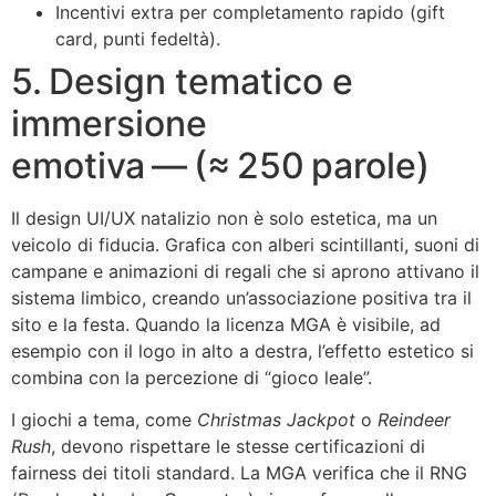
Incentivi extra per completamento rapido (gift
card, punti fedeltà).
5. Design tematico e
immersione
emotiva — (≈ 250 parole)
Il design UI/UX natalizio non è solo estetica, ma un
veicolo di fiducia. Grafica con alberi scintillanti, suoni di
campane e animazioni di regali che si aprono attivano il
sistema limbico, creando un’associazione positiva tra il
sito e la festa. Quando la licenza MGA è visibile, ad
esempio con il logo in alto a destra, l’effetto estetico si
combina con la percezione di “gioco leale”.
I giochi a tema, come
Christmas Jackpot
o
Reindeer
Rush
, devono rispettare le stesse certificazioni di
fairness dei titoli standard. La MGA verifica che il RNG