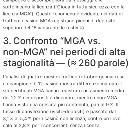
sottolineano la licenza (“Gioca in tutta sicurezza con la
licenza MGA”). Questo fenomeno è evidente nei dati di
traffico: i casinò MGA registrano picchi di deposito
superiori del 18 % durante le festività.
3. Confronto “MGA vs.
non‑MGA” nei periodi di alta
stagionalità — (≈ 260 parole)
L’analisi di quattro mesi di traffico (ottobre‑gennaio) su
un campione di 12 casinò mostra differenze marcate. I
siti certificati MGA hanno registrato un aumento medio
del 22 % nei depositi a dicembre, mentre i non‑MGA
hanno visto una crescita più contenuta, pari al 9 %. Il
tasso di conversione (visite‑depositi) è passato dal
3,1 % al 5,4 % per i casinò con licenza, contro un lieve
calo al 2,8 % per i concorrenti senza licenza.