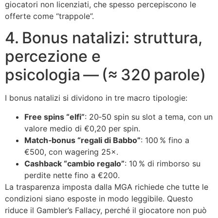
giocatori non licenziati, che spesso percepiscono le
offerte come “trappole”.
4. Bonus natalizi: struttura,
percezione e
psicologia — (≈ 320 parole)
I bonus natalizi si dividono in tre macro tipologie:
Free spins “elfi”
: 20‑50 spin su slot a tema, con un
valore medio di €0,20 per spin.
Match‑bonus “regali di Babbo”
: 100 % fino a
€500, con wagering 25×.
Cashback “cambio regalo”
: 10 % di rimborso su
perdite nette fino a €200.
La trasparenza imposta dalla MGA richiede che tutte le
condizioni siano esposte in modo leggibile. Questo
riduce il Gambler’s Fallacy, perché il giocatore non può