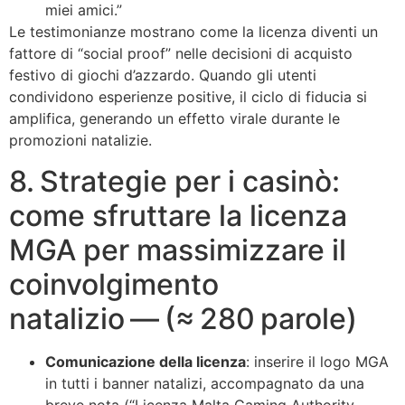
miei amici.”
Le testimonianze mostrano come la licenza diventi un
fattore di “social proof” nelle decisioni di acquisto
festivo di giochi d’azzardo. Quando gli utenti
condividono esperienze positive, il ciclo di fiducia si
amplifica, generando un effetto virale durante le
promozioni natalizie.
8. Strategie per i casinò:
come sfruttare la licenza
MGA per massimizzare il
coinvolgimento
natalizio — (≈ 280 parole)
Comunicazione della licenza
: inserire il logo MGA
in tutti i banner natalizi, accompagnato da una
breve nota (“Licenza Malta Gaming Authority –