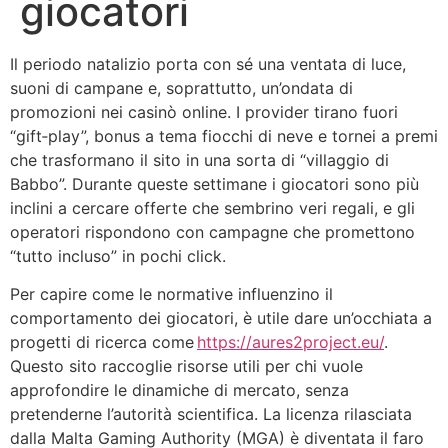
giocatori
Il periodo natalizio porta con sé una ventata di luce,
suoni di campane e, soprattutto, un’ondata di
promozioni nei casinò online. I provider tirano fuori
“gift‑play”, bonus a tema fiocchi di neve e tornei a premi
che trasformano il sito in una sorta di “villaggio di
Babbo”. Durante queste settimane i giocatori sono più
inclini a cercare offerte che sembrino veri regali, e gli
operatori rispondono con campagne che promettono
“tutto incluso” in pochi click.
Per capire come le normative influenzino il
comportamento dei giocatori, è utile dare un’occhiata a
progetti di ricerca come
https://aures2project.eu/
.
Questo sito raccoglie risorse utili per chi vuole
approfondire le dinamiche di mercato, senza
pretenderne l’autorità scientifica. La licenza rilasciata
dalla Malta Gaming Authority (MGA) è diventata il faro