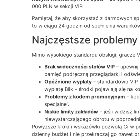
000 PLN w sekcji VIP.
Pamiętaj, że aby skorzystać z darmowych s
to w ciągu 24 godzin od spełnienia warunków
Najczęstsze problemy 
Mimo wysokiego standardu obsługi, gracze VI
Brak widoczności stołów VIP
– upewnij 
pamięć podręczną przeglądarki i odświe
Opóźnione wypłaty
– standardowo VIP 
wypłatę Blik – środki pojawiają się na k
Problemy z kodem promocyjnym
– kod
specjalne”.
Niskie limity zakładów
– jeśli widzisz l
niewystarczającego obrotu w poprzedni
Powyższe kroki i wskazówki pozwolą Ci w pełn
dzienny budżet i nie przekraczaj go nawet p