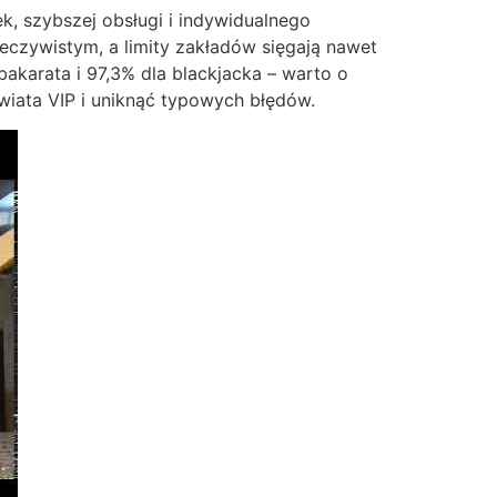
, szybszej obsługi i indywidualnego
eczywistym, a limity zakładów sięgają nawet
bakarata i 97,3% dla blackjacka – warto o
wiata VIP i uniknąć typowych błędów.