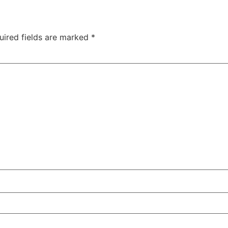
uired fields are marked
*