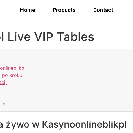
Home
Products
Contact
l Live VIP Tables
Products
Bed
nlineblikpl
Dining
k po kroku
room
cji
Kitchen
nie
Bedroom
Home
a żywo w Kasynoonlineblikpl
office