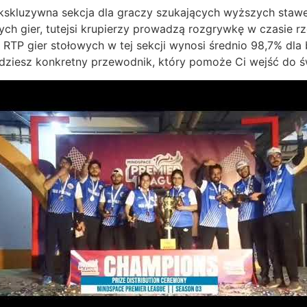
kskluzywna sekcja dla graczy szukających wyższych stawek
Bath
ch gier, tutejsi krupierzy prowadzą rozgrywkę w czasie rz
 RTP gier stołowych w tej sekcji wynosi średnio 98,7% dla 
ajdziesz konkretny przewodnik, który pomoże Ci wejść do ś