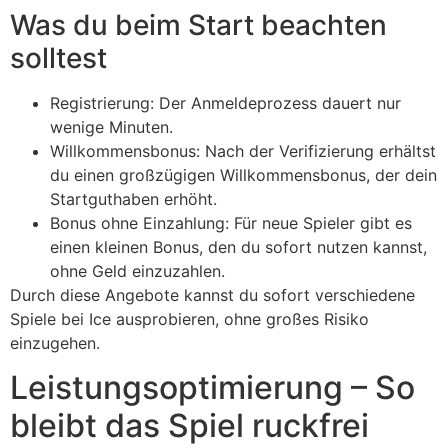
Was du beim Start beachten
solltest
Registrierung: Der Anmeldeprozess dauert nur
wenige Minuten.
Willkommensbonus: Nach der Verifizierung erhältst
du einen großzügigen Willkommensbonus, der dein
Startguthaben erhöht.
Bonus ohne Einzahlung: Für neue Spieler gibt es
einen kleinen Bonus, den du sofort nutzen kannst,
ohne Geld einzuzahlen.
Durch diese Angebote kannst du sofort verschiedene
Spiele bei Ice ausprobieren, ohne großes Risiko
einzugehen.
Leistungsoptimierung – So
bleibt das Spiel ruckfrei