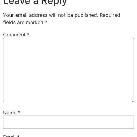
Leave a Reply
Your email address will not be published.
Required
fields are marked
*
Comment
*
Name
*