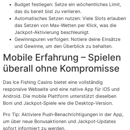
Budget festlegen: Setze ein wöchentliches Limit,
das du bereit bist zu verlieren.
Automatisches Setzen nutzen: Viele Slots erlauben
das Setzen von Max‑Wetten per Klick, was die
Jackpot‑Aktivierung beschleunigt.
Gewinnspuren verfolgen: Notiere deine Einsätze
und Gewinne, um den Überblick zu behalten.
Mobile Erfahrung – Spielen
überall ohne Kompromisse
Das Ice Fishing Casino bietet eine vollständig
responsive Webseite und eine native App für iOS und
Android. Die mobile Plattform unterstützt dieselben
Boni und Jackpot‑Spiele wie die Desktop‑Version.
Pro Tip: Aktiviere Push‑Benachrichtigungen in der App,
um über neue Bonusaktionen und Jackpot‑Updates
sofort informiert zu werden.