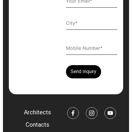
Architects
Contacts