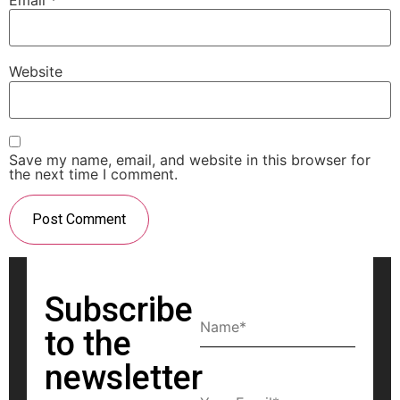
Email
*
Website
Save my name, email, and website in this browser for
the next time I comment.
Subscribe
to the
newsletter