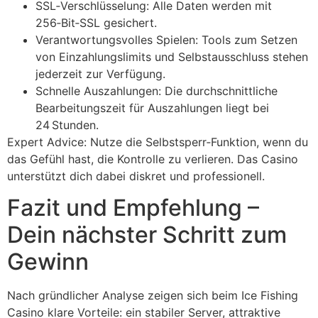
SSL‑Verschlüsselung: Alle Daten werden mit
256‑Bit‑SSL gesichert.
Verantwortungsvolles Spielen: Tools zum Setzen
von Einzahlungslimits und Selbstausschluss stehen
jederzeit zur Verfügung.
Schnelle Auszahlungen: Die durchschnittliche
Bearbeitungszeit für Auszahlungen liegt bei
24 Stunden.
Expert Advice: Nutze die Selbstsperr‑Funktion, wenn du
das Gefühl hast, die Kontrolle zu verlieren. Das Casino
unterstützt dich dabei diskret und professionell.
Fazit und Empfehlung –
Dein nächster Schritt zum
Gewinn
Nach gründlicher Analyse zeigen sich beim Ice Fishing
Casino klare Vorteile: ein stabiler Server, attraktive