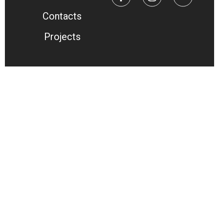
Contacts
Projects