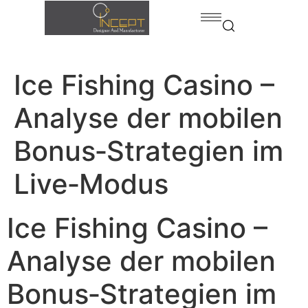
Ice Fishing Casino –
Home
Products
Analyse der mobilen
Products
Bed
Bonus‑Strategien im
contact
Dining
Live‑Modus
room
Kitchen
Ice Fishing Casino –
Bedroom
Analyse der mobilen
Home
office
Bonus‑Strategien im
Bath