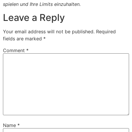
spielen und Ihre Limits einzuhalten.
Leave a Reply
Your email address will not be published.
Required
fields are marked
*
Comment
*
Name
*