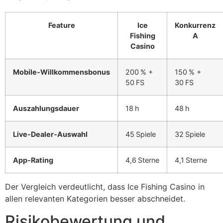
Feature
Ice
Konkurrenz
Fishing
A
Casino
Mobile‑Willkommensbonus
200 % +
150 % +
50 FS
30 FS
Auszahlungsdauer
18 h
48 h
Live‑Dealer‑Auswahl
45 Spiele
32 Spiele
App‑Rating
4,6 Sterne
4,1 Sterne
Der Vergleich verdeutlicht, dass Ice Fishing Casino in
allen relevanten Kategorien besser abschneidet.
Risikobewertung und