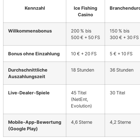
Kennzahl
Ice Fishing
Branchendurc
Casino
Willkommensbonus
200 % bis
150 % bis
500 € + 50 FS
300 € + 30 FS
Bonus ohne Einzahlung
10 € + 20 FS
5 € + 10 FS
Durchschnittliche
18 Stunden
36 Stunden
Auszahlungszeit
Live‑Dealer‑Spiele
45 Titel
30 Titel
(NetEnt,
Evolution)
Mobile‑App‑Bewertung
4,6 Sterne
4,2 Sterne
(Google Play)