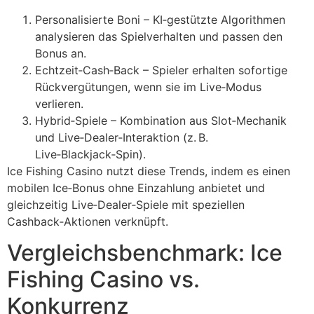
Personalisierte Boni – KI‑gestützte Algorithmen
analysieren das Spielverhalten und passen den
Bonus an.
Echtzeit‑Cash‑Back – Spieler erhalten sofortige
Rückvergütungen, wenn sie im Live‑Modus
verlieren.
Hybrid‑Spiele – Kombination aus Slot‑Mechanik
und Live‑Dealer‑Interaktion (z. B.
Live‑Blackjack‑Spin).
Ice Fishing Casino nutzt diese Trends, indem es einen
mobilen Ice‑Bonus ohne Einzahlung anbietet und
gleichzeitig Live‑Dealer‑Spiele mit speziellen
Cashback‑Aktionen verknüpft.
Vergleichsbenchmark: Ice
Fishing Casino vs.
Konkurrenz