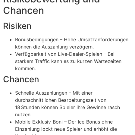
Chancen
Risiken
Bonusbedingungen – Hohe Umsatzanforderungen
können die Auszahlung verzögern.
Verfügbarkeit von Live‑Dealer‑Spielen – Bei
starkem Traffic kann es zu kurzen Wartezeiten
kommen.
Chancen
Schnelle Auszahlungen – Mit einer
durchschnittlichen Bearbeitungszeit von
18 Stunden können Spieler ihre Gewinne rasch
nutzen.
Mobile‑Exklusiv‑Boni – Der Ice‑Bonus ohne
Einzahlung lockt neue Spieler und erhöht die