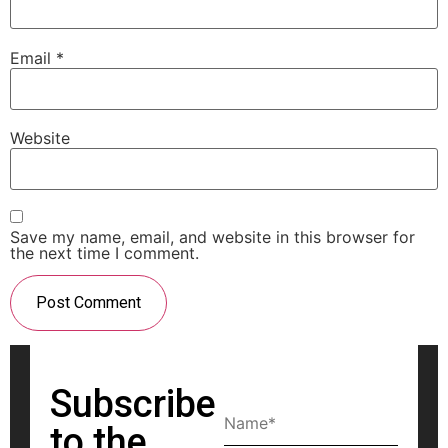
Email
*
Website
Save my name, email, and website in this browser for
the next time I comment.
Subscribe
to the