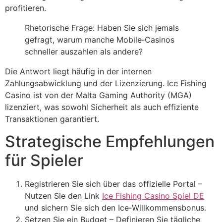
profitieren.
Rhetorische Frage: Haben Sie sich jemals
gefragt, warum manche Mobile‑Casinos
schneller auszahlen als andere?
Die Antwort liegt häufig in der internen
Zahlungsabwicklung und der Lizenzierung. Ice Fishing
Casino ist von der Malta Gaming Authority (MGA)
lizenziert, was sowohl Sicherheit als auch effiziente
Transaktionen garantiert.
Strategische Empfehlungen
für Spieler
Registrieren Sie sich über das offizielle Portal –
Nutzen Sie den Link
Ice Fishing Casino Spiel DE
und sichern Sie sich den Ice‑Willkommensbonus.
Setzen Sie ein Budget – Definieren Sie tägliche