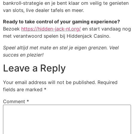
bankroll‑strategie en je bent klaar om veilig te genieten
van slots, live dealer tafels en meer.
Ready to take control of your gaming experience?
Bezoek
https://hidden-jack-nl.org/
en start vandaag nog
met verantwoord spelen bij Hiddenjack Casino.
Speel altijd met mate en stel je eigen grenzen. Veel
succes en plezier!
Leave a Reply
Your email address will not be published.
Required
fields are marked
*
Comment
*