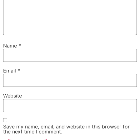
Name
*
Email
*
Website
Save my name, email, and website in this browser for
the next time I comment.