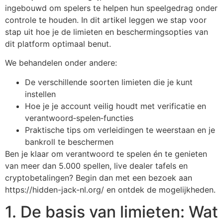
ingebouwd om spelers te helpen hun speelgedrag onder
controle te houden. In dit artikel leggen we stap voor
stap uit hoe je de limieten en beschermingsopties van
dit platform optimaal benut.
We behandelen onder andere:
De verschillende soorten limieten die je kunt
instellen
Hoe je je account veilig houdt met verificatie en
verantwoord‑spelen‑functies
Praktische tips om verleidingen te weerstaan en je
bankroll te beschermen
Ben je klaar om verantwoord te spelen én te genieten
van meer dan 5.000 spellen, live dealer tafels en
cryptobetalingen? Begin dan met een bezoek aan
https://hidden-jack-nl.org/ en ontdek de mogelijkheden.
1. De basis van limieten: Wat