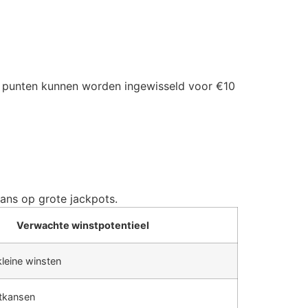
ze punten kunnen worden ingewisseld voor €10
 kans op grote jackpots.
Verwachte winstpotentieel
leine winsten
tkansen