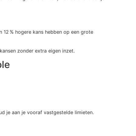
een 12 % hogere kans hebben op een grote
 kansen zonder extra eigen inzet.
ole
d je aan je vooraf vastgestelde limieten.