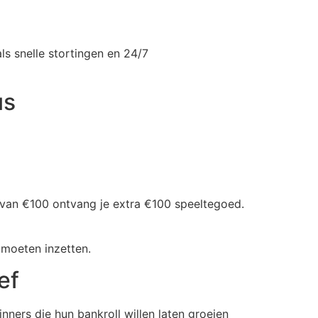
ls snelle stortingen en 24/7
us
g van €100 ontvang je extra €100 speeltegoed.
 moeten inzetten.
ef
inners die hun bankroll willen laten groeien