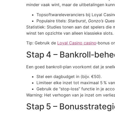
minder vaak wint, maar de uitbetalingen kunn
Topsoftwareleveranciers bij Loyal Casi
Populaire titels:
Starburst
,
Gonzo’s Ques
Statistiek: Studies tonen aan dat spelers di
winst ten opzichte van alleen klassieke slots.
Tip: Gebruik de
Loyal Casino casino
‑bonus om
Stap 4 – Bankroll‑behe
Een goed bankroll‑plan voorkomt dat je snelle
Stel een dagbudget in (bijv. €50).
Limiteer elke inzet tot maximaal 5 % van
Gebruik de “stop‑loss” functie in je acc
Warning: Het verhogen van je inzet om verliez
Stap 5 – Bonusstrategi