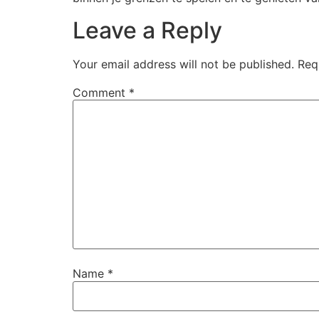
Leave a Reply
Your email address will not be published.
Req
Comment
*
Name
*