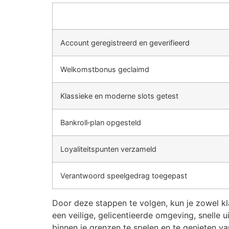
Account geregistreerd en geverifieerd
Welkomstbonus geclaimd
Klassieke en moderne slots getest
Bankroll‑plan opgesteld
Loyaliteitspunten verzameld
Verantwoord speelgedrag toegepast
Door deze stappen te volgen, kun je zowel kl
een veilige, gelicentieerde omgeving, snelle 
binnen je grenzen te spelen en te genieten va