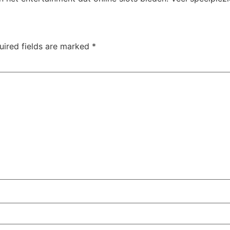
uired fields are marked
*