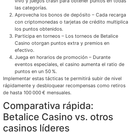
vivo y juegos crash para obtener puntos en todas
las categorías.
Aprovecha los bonos de depósito – Cada recarga
con criptomonedas o tarjetas de crédito multiplica
los puntos obtenidos.
Participa en torneos – Los torneos de Betalice
Casino otorgan puntos extra y premios en
efectivo.
Juega en horarios de promoción – Durante
eventos especiales, el casino aumenta el ratio de
puntos en un 50 %.
Implementar estas tácticas te permitirá subir de nivel
rápidamente y desbloquear recompensas como retiros
de hasta 100 000 € mensuales.
Comparativa rápida:
Betalice Casino vs. otros
casinos líderes