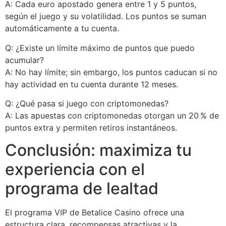
A: Cada euro apostado genera entre 1 y 5 puntos,
según el juego y su volatilidad. Los puntos se suman
automáticamente a tu cuenta.
Q: ¿Existe un límite máximo de puntos que puedo
acumular?
A: No hay límite; sin embargo, los puntos caducan si no
hay actividad en tu cuenta durante 12 meses.
Q: ¿Qué pasa si juego con criptomonedas?
A: Las apuestas con criptomonedas otorgan un 20 % de
puntos extra y permiten retiros instantáneos.
Conclusión: maximiza tu
experiencia con el
programa de lealtad
El programa VIP de Betalice Casino ofrece una
estructura clara, recompensas atractivas y la