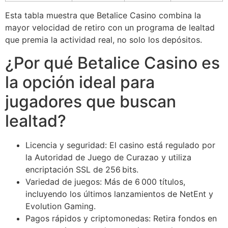
Esta tabla muestra que Betalice Casino combina la
mayor velocidad de retiro con un programa de lealtad
que premia la actividad real, no solo los depósitos.
¿Por qué Betalice Casino es
la opción ideal para
jugadores que buscan
lealtad?
Licencia y seguridad: El casino está regulado por
la Autoridad de Juego de Curazao y utiliza
encriptación SSL de 256 bits.
Variedad de juegos: Más de 6 000 títulos,
incluyendo los últimos lanzamientos de NetEnt y
Evolution Gaming.
Pagos rápidos y criptomonedas: Retira fondos en