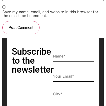
Save my name, email, and website in this browser for
the next time I comment.
Subscribe
to the
newsletter