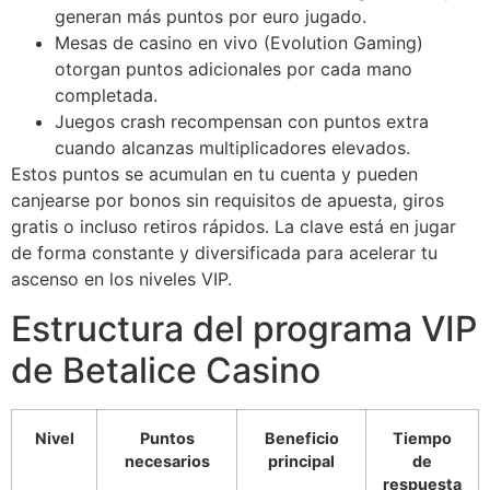
generan más puntos por euro jugado.
Mesas de casino en vivo (Evolution Gaming)
otorgan puntos adicionales por cada mano
completada.
Juegos crash recompensan con puntos extra
cuando alcanzas multiplicadores elevados.
Estos puntos se acumulan en tu cuenta y pueden
canjearse por bonos sin requisitos de apuesta, giros
gratis o incluso retiros rápidos. La clave está en jugar
de forma constante y diversificada para acelerar tu
ascenso en los niveles VIP.
Estructura del programa VIP
de Betalice Casino
Nivel
Puntos
Beneficio
Tiempo
necesarios
principal
de
respuesta