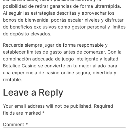
posibilidad de retirar ganancias de forma ultrarrápida.
Al seguir las estrategias descritas y aprovechar los
bonos de bienvenida, podrás escalar niveles y disfrutar
de beneficios exclusivos como gestor personal y límites
de depósito elevados.
Recuerda siempre jugar de forma responsable y
establecer límites de gasto antes de comenzar. Con la
combinación adecuada de juego inteligente y lealtad,
Betalice Casino se convierte en tu mejor aliado para
una experiencia de casino online segura, divertida y
rentable.
Leave a Reply
Your email address will not be published.
Required
fields are marked
*
Comment
*