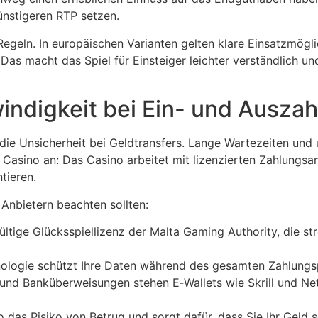
ünstigeren RTP setzen.
Bath
r Regeln. In europäischen Varianten gelten klare Einsatzmögli
 Das macht das Spiel für Einsteiger leichter verständlich un
indigkeit bei Ein- und Ausza
t die Unsicherheit bei Geldtransfers. Lange Wartezeiten un
n Casino an: Das Casino arbeitet mit lizenzierten Zahlungs
tieren.
 Anbietern beachten sollten:
gültige Glücksspiellizenz der Malta Gaming Authority, die s
ologie schützt Ihre Daten während des gesamten Zahlungs
 und Banküberweisungen stehen E‑Wallets wie Skrill und Net
as Risiko von Betrug und sorgt dafür, dass Sie Ihr Geld s