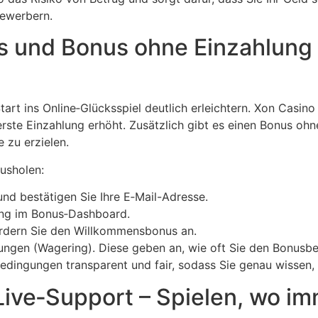
bewerbern.
und Bonus ohne Einzahlung –
rt ins Online‑Glücksspiel deutlich erleichtern. Xon Casino
rste Einzahlung erhöht. Zusätzlich gibt es einen Bonus ohn
 zu erzielen.
usholen:
und bestätigen Sie Ihre E‑Mail-Adresse.
ng im Bonus‑Dashboard.
ordern Sie den Willkommensbonus an.
ungen (Wagering). Diese geben an, wie oft Sie den Bonusb
edingungen transparent und fair, sodass Sie genau wissen, 
ive‑Support – Spielen, wo im