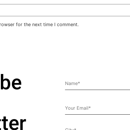
rowser for the next time I comment.
ibe
ter