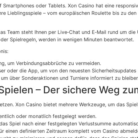
 Smartphones oder Tablets. Xon Casino hat eine responsiv
hre Lieblingsspiele – vom europäischen Roulette bis zu den
 Das Team steht Ihnen per Live‑Chat und E‑Mail rund um die
der Spielregeln, werden in wenigen Minuten beantwortet.
nis:
dung, um Verbindungsabbrüche zu vermeiden.
ser oder die App, um von den neuesten Sicherheitsupdates z
 um über Sonderaktionen und Turniere informiert zu bleiben
pielen – Der sichere Weg zum
n setzen. Xon Casino bietet mehrere Werkzeuge, um das Spielv
ntlich oder monatlich festgelegt werden.
das Spiel nach einer festgelegten Verlustsumme automatisc
 für einen definierten Zeitraum komplett vom Casino abmeld