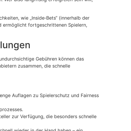
chkeiten, wie „Inside‑Bets“ (innerhalb der
d ermöglicht fortgeschrittenen Spielern,
hlungen
d undurchsichtige Gebühren können das
anbietern zusammen, die schnelle
trenge Auflagen zu Spielerschutz und Fairness
prozesses.
eller zur Verfügung, die besonders schnelle
chnell wieder in der Hand haben – ein