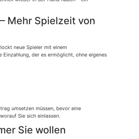
 Mehr Spielzeit von
 lockt neue Spieler mit einem
e Einzahlung, der es ermöglicht, ohne eigenes
etrag umsetzen müssen, bevor eine
worauf Sie sich einlassen.
mer Sie wollen