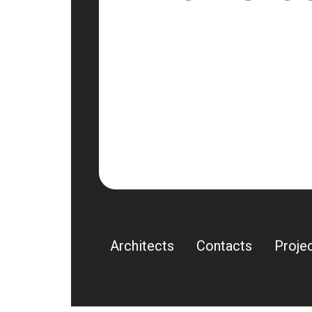
Architects
Contacts
Proje