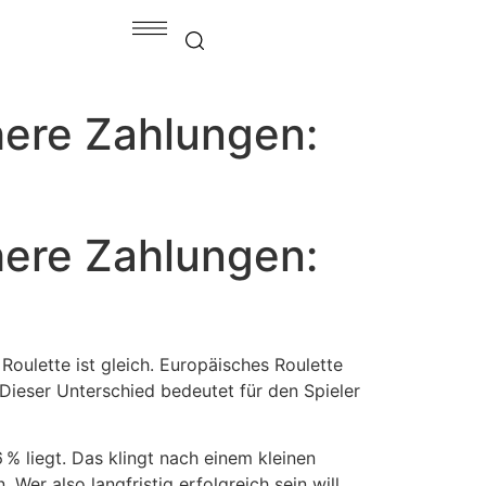
here Zahlungen:
here Zahlungen:
Roulette ist gleich. Europäisches Roulette
 Dieser Unterschied bedeutet für den Spieler
 % liegt. Das klingt nach einem kleinen
er also langfristig erfolgreich sein will,