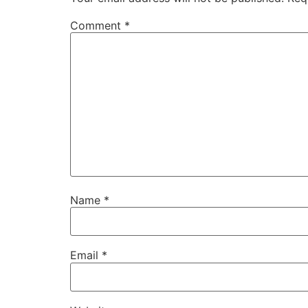
Comment
*
Name
*
Email
*