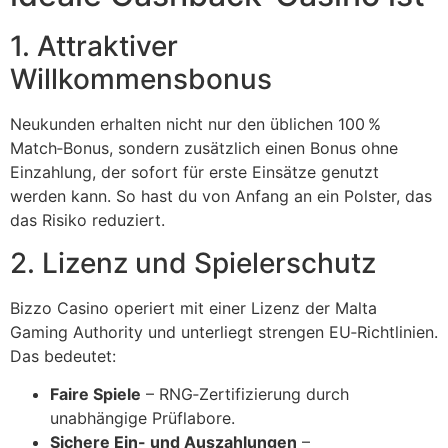
1. Attraktiver
Willkommensbonus
Neukunden erhalten nicht nur den üblichen 100 %
Match‑Bonus, sondern zusätzlich einen Bonus ohne
Einzahlung, der sofort für erste Einsätze genutzt
werden kann. So hast du von Anfang an ein Polster, das
das Risiko reduziert.
2. Lizenz und Spielerschutz
Bizzo Casino operiert mit einer Lizenz der Malta
Gaming Authority und unterliegt strengen EU‑Richtlinien.
Das bedeutet:
Faire Spiele
– RNG‑Zertifizierung durch
unabhängige Prüflabore.
Sichere Ein- und Auszahlungen
–