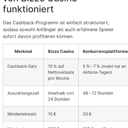
funktioniert
Das Cashback‑Programm ist einfach strukturiert,
sodass sowohl Anfänger als auch erfahrene Spieler
sofort davon profitieren können.
Merkmal
Bizzo Casino
Konkurrenzplattform
Cashback‑Satz
10 % auf
5 % – 7 % (meist nur an
Nettoverluste
Aktions‑Tagen)
pro Woche
Auszahlungszeit
innerhalb von
48 – 72 Stunden
24 Stunden
Mindesteinsatz
10 €
20 €