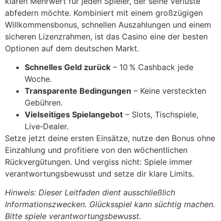
klaren Mehrwert für jeden Spieler, der seine Verluste
abfedern möchte. Kombiniert mit einem großzügigen
Willkommensbonus, schnellen Auszahlungen und einem
sicheren Lizenzrahmen, ist das Casino eine der besten
Optionen auf dem deutschen Markt.
Schnelles Geld zurück
– 10 % Cashback jede
Woche.
Transparente Bedingungen
– Keine versteckten
Gebühren.
Vielseitiges Spielangebot
– Slots, Tischspiele,
Live‑Dealer.
Setze jetzt deine ersten Einsätze, nutze den Bonus ohne
Einzahlung und profitiere von den wöchentlichen
Rückvergütungen. Und vergiss nicht: Spiele immer
verantwortungsbewusst und setze dir klare Limits.
Hinweis: Dieser Leitfaden dient ausschließlich
Informationszwecken. Glücksspiel kann süchtig machen.
Bitte spiele verantwortungsbewusst.