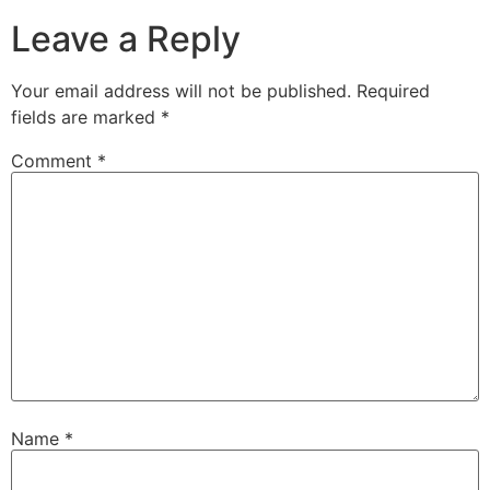
Leave a Reply
Your email address will not be published.
Required
fields are marked
*
Comment
*
Name
*