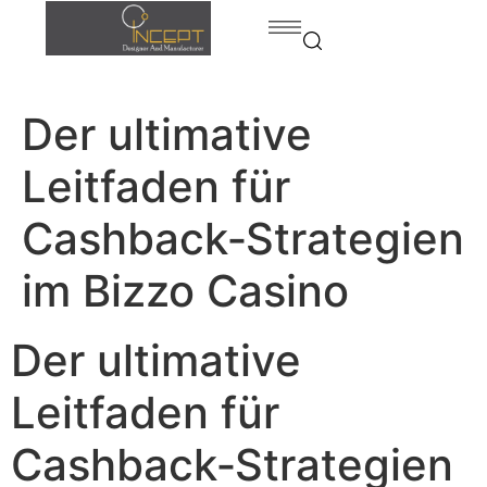
Der ultimative
Home
Products
Leitfaden für
Products
Bed
Cashback‑Strategien
contact
Dining
im Bizzo Casino
room
Kitchen
Der ultimative
Bedroom
Leitfaden für
Home
office
Cashback‑Strategien
Bath