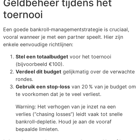
Geldbeheer tijdens het
toernooi
Een goede bankroll‑managementstrategie is cruciaal,
vooral wanneer je met een partner speelt. Hier zijn
enkele eenvoudige richtlijnen:
Stel een totaalbudget
voor het toernooi
(bijvoorbeeld €100).
Verdeel dit budget
gelijkmatig over de verwachte
rondes.
Gebruik een stop‑loss
van 20 % van je budget om
te voorkomen dat je te veel verliest.
Warning: Het verhogen van je inzet na een
verlies (“chasing losses”) leidt vaak tot snelle
bankroll‑depletie. Houd je aan de vooraf
bepaalde limieten.