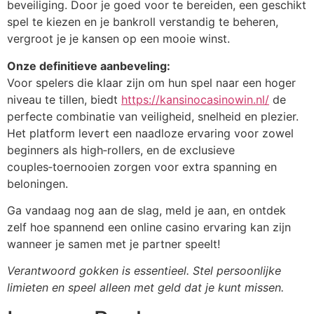
beveiliging. Door je goed voor te bereiden, een geschikt
spel te kiezen en je bankroll verstandig te beheren,
vergroot je je kansen op een mooie winst.
Onze definitieve aanbeveling:
Voor spelers die klaar zijn om hun spel naar een hoger
niveau te tillen, biedt
https://kansinocasinowin.nl/
de
perfecte combinatie van veiligheid, snelheid en plezier.
Het platform levert een naadloze ervaring voor zowel
beginners als high‑rollers, en de exclusieve
couples‑toernooien zorgen voor extra spanning en
beloningen.
Ga vandaag nog aan de slag, meld je aan, en ontdek
zelf hoe spannend een online casino ervaring kan zijn
wanneer je samen met je partner speelt!
Verantwoord gokken is essentieel. Stel persoonlijke
limieten en speel alleen met geld dat je kunt missen.