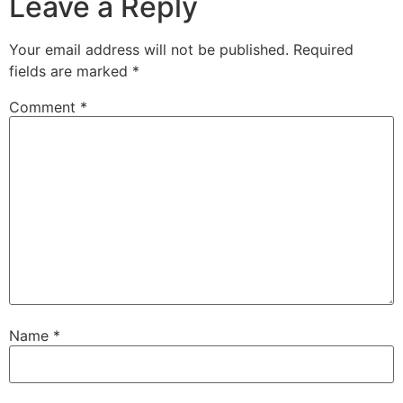
Leave a Reply
Your email address will not be published.
Required
fields are marked
*
Comment
*
Name
*