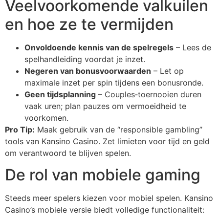
Veelvoorkomende valkuilen
en hoe ze te vermijden
Onvoldoende kennis van de spelregels
– Lees de
spelhandleiding voordat je inzet.
Negeren van bonusvoorwaarden
– Let op
maximale inzet per spin tijdens een bonusronde.
Geen tijdsplanning
– Couples‑toernooien duren
vaak uren; plan pauzes om vermoeidheid te
voorkomen.
Pro Tip:
Maak gebruik van de “responsible gambling”
tools van Kansino Casino. Zet limieten voor tijd en geld
om verantwoord te blijven spelen.
De rol van mobiele gaming
Steeds meer spelers kiezen voor mobiel spelen. Kansino
Casino’s mobiele versie biedt volledige functionaliteit: