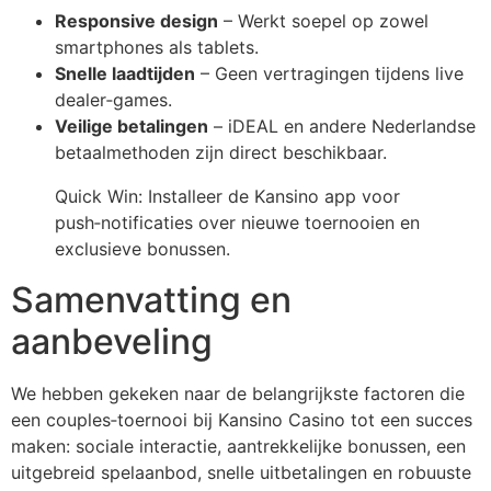
Responsive design
– Werkt soepel op zowel
smartphones als tablets.
Snelle laadtijden
– Geen vertragingen tijdens live
dealer‑games.
Veilige betalingen
– iDEAL en andere Nederlandse
betaalmethoden zijn direct beschikbaar.
Quick Win: Installeer de Kansino app voor
push‑notificaties over nieuwe toernooien en
exclusieve bonussen.
Samenvatting en
aanbeveling
We hebben gekeken naar de belangrijkste factoren die
een couples‑toernooi bij Kansino Casino tot een succes
maken: sociale interactie, aantrekkelijke bonussen, een
uitgebreid spelaanbod, snelle uitbetalingen en robuuste