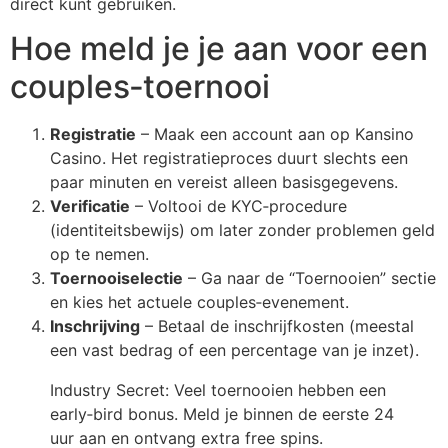
direct kunt gebruiken.
Hoe meld je je aan voor een
couples‑toernooi
Registratie
– Maak een account aan op Kansino
Casino. Het registratieproces duurt slechts een
paar minuten en vereist alleen basisgegevens.
Verificatie
– Voltooi de KYC‑procedure
(identiteitsbewijs) om later zonder problemen geld
op te nemen.
Toernooiselectie
– Ga naar de “Toernooien” sectie
en kies het actuele couples‑evenement.
Inschrijving
– Betaal de inschrijfkosten (meestal
een vast bedrag of een percentage van je inzet).
Industry Secret: Veel toernooien hebben een
early‑bird bonus. Meld je binnen de eerste 24
uur aan en ontvang extra free spins.