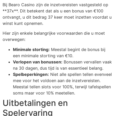
Bij Bearo Casino zijn de inzetvereisten vastgesteld op
**37x**. Dit betekent dat als u een bonus van €100
ontvangt, u dit bedrag 37 keer moet inzetten voordat u
winst kunt opnemen.
Hier zijn enkele belangrijke voorwaarden die u moet
overwegen:
Minimale storting:
Meestal begint de bonus bij
een minimale storting van €10.
Verlopen van bonussen:
Bonussen vervallen vaak
na 30 dagen, dus tijd is van essentieel belang.
Spelbeperkingen:
Niet alle spellen tellen evenveel
mee voor het voldoen aan de inzetvereisten.
Meestal tellen slots voor 100%, terwijl tafelspellen
soms maar voor 10% meetellen.
Uitbetalingen en
Spelervaring