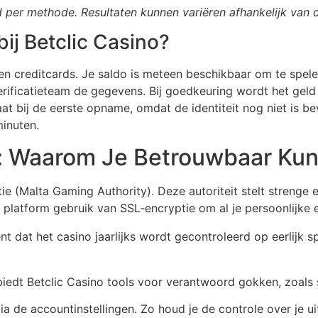
 per methode. Resultaten kunnen variëren afhankelijk van d
ij Betclic Casino?
 en creditcards. Je saldo is meteen beschikbaar om te spele
rificatieteam de gegevens. Bij goedkeuring wordt het gel
t bij de eerste opname, omdat de identiteit nog niet is bev
inuten.
es: Waarom Je Betrouwbaar Kun
e (Malta Gaming Authority). Deze autoriteit stelt strenge e
 platform gebruik van SSL‑encryptie om al je persoonlijke e
dat het casino jaarlijks wordt gecontroleerd op eerlijk spe
edt Betclic Casino tools voor verantwoord gokken, zoals sto
 via de accountinstellingen. Zo houd je de controle over je