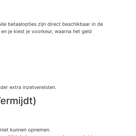
le betaalopties zijn direct beschikbaar in de
 en je kiest je voorkeur, waarna het geld
er extra inzetvereisten.
ermijdt)
 niet kunnen opnemen.