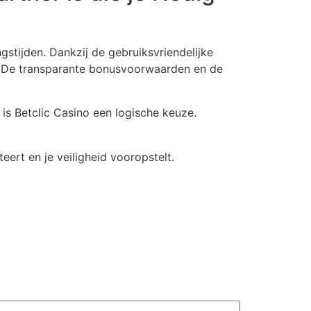
stijden. Dankzij de gebruiksvriendelijke
en. De transparante bonusvoorwaarden en de
 is Betclic Casino een logische keuze.
eert en je veiligheid vooropstelt.