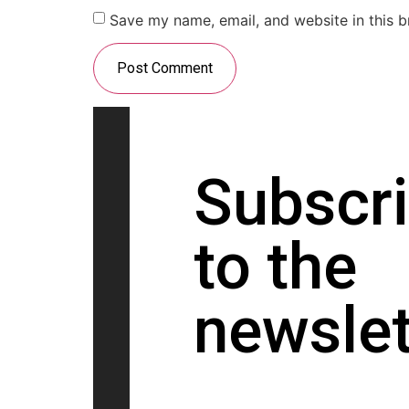
Save my name, email, and website in this b
Subscr
to the
newslet