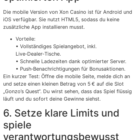
Die mobile Version von Xon Casino ist für Android und
iOS verfügbar. Sie nutzt HTML5, sodass du keine
zusätzliche App installieren musst.
Vorteile:
• Vollständiges Spielangebot, inkl.
Live‑Dealer‑Tische.
• Schnelle Ladezeiten dank optimierter Server.
• Push‑Benachrichtigungen für Bonusaktionen.
Ein kurzer Test: Öffne die mobile Seite, melde dich an
und setze einen kleinen Betrag von 5 € auf die Slot
„Gonzo’s Quest“. Du wirst sehen, dass das Spiel flüssig
läuft und du sofort deine Gewinne siehst.
6. Setze klare Limits und
spiele
verantwortungsbewusst