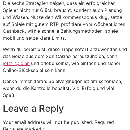
Die sechs Strategien zeigen, dass ein erfolgreicher
Spieler nicht nur Glück braucht, sondern auch Planung
und Wissen. Nutze den Willkommensbonus klug, setze
auf Spiele mit gutem RTP, profitiere vom wöchentlichen
Cashback, wähle schnelle Zahlungsmethoden, spiele
mobil und setze klare Limits.
Wenn du bereit bist, diese Tipps sofort anzuwenden und
das Beste aus dem Xon Casino herauszuholen, dann
jetzt spielen
und erlebe selbst, wie einfach und sicher
Online‑Glücksspiel sein kann.
Denke immer daran: Spielvergnügen ist am schönsten,
wenn du die Kontrolle behältst. Viel Erfolg und viel
Spaß!
Leave a Reply
Your email address will not be published.
Required
fields are marked
*