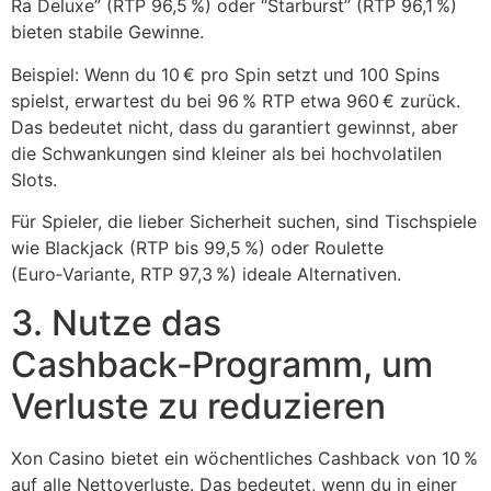
Ra Deluxe” (RTP 96,5 %) oder “Starburst” (RTP 96,1 %)
bieten stabile Gewinne.
Beispiel: Wenn du 10 € pro Spin setzt und 100 Spins
spielst, erwartest du bei 96 % RTP etwa 960 € zurück.
Das bedeutet nicht, dass du garantiert gewinnst, aber
die Schwankungen sind kleiner als bei hochvolatilen
Slots.
Für Spieler, die lieber Sicherheit suchen, sind Tischspiele
wie Blackjack (RTP bis 99,5 %) oder Roulette
(Euro‑Variante, RTP 97,3 %) ideale Alternativen.
3. Nutze das
Cashback‑Programm, um
Verluste zu reduzieren
Xon Casino bietet ein wöchentliches Cashback von 10 %
auf alle Nettoverluste. Das bedeutet, wenn du in einer