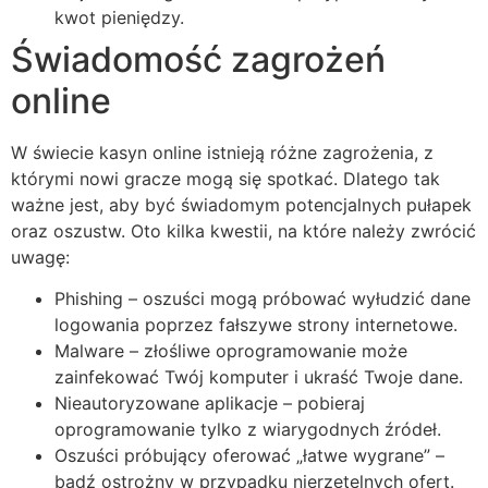
kwot pieniędzy.
Świadomość zagrożeń
online
W świecie kasyn online istnieją różne zagrożenia, z
którymi nowi gracze mogą się spotkać. Dlatego tak
ważne jest, aby być świadomym potencjalnych pułapek
oraz oszustw. Oto kilka kwestii, na które należy zwrócić
uwagę:
Phishing – oszuści mogą próbować wyłudzić dane
logowania poprzez fałszywe strony internetowe.
Malware – złośliwe oprogramowanie może
zainfekować Twój komputer i ukraść Twoje dane.
Nieautoryzowane aplikacje – pobieraj
oprogramowanie tylko z wiarygodnych źródeł.
Oszuści próbujący oferować „łatwe wygrane” –
bądź ostrożny w przypadku nierzetelnych ofert.