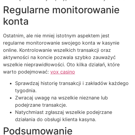
Regularne monitorowanie
konta
Ostatnim, ale nie mniej istotnym aspektem jest
regularne monitorowanie swojego konta w kasynie
online. Kontrolowanie wszelkich transakcji oraz
aktywności na koncie pozwala szybko zauważyć
wszelkie nieprawidłowości. Oto kilka działań, które
warto podejmować:
vox casino
Sprawdzaj historię transakcji i zakładów każdego
tygodnia.
Zwracaj uwagę na wszelkie nieznane lub
podejrzane transakcje.
Natychmiast zgłaszaj wszelkie podejrzane
działania do obsługi klienta kasyna.
Podsumowanie