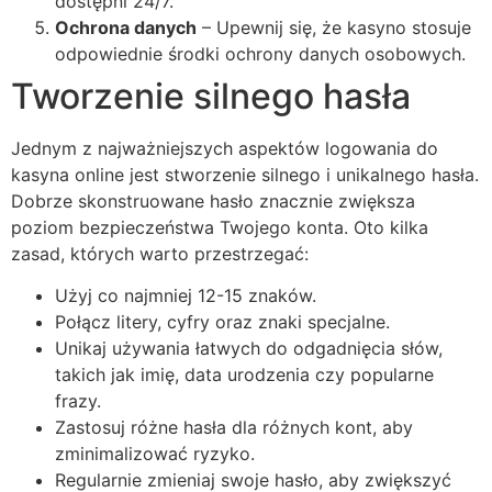
dostępni 24/7.
Ochrona danych
– Upewnij się, że kasyno stosuje
odpowiednie środki ochrony danych osobowych.
Tworzenie silnego hasła
Jednym z najważniejszych aspektów logowania do
kasyna online jest stworzenie silnego i unikalnego hasła.
Dobrze skonstruowane hasło znacznie zwiększa
poziom bezpieczeństwa Twojego konta. Oto kilka
zasad, których warto przestrzegać:
Użyj co najmniej 12-15 znaków.
Połącz litery, cyfry oraz znaki specjalne.
Unikaj używania łatwych do odgadnięcia słów,
takich jak imię, data urodzenia czy popularne
frazy.
Zastosuj różne hasła dla różnych kont, aby
zminimalizować ryzyko.
Regularnie zmieniaj swoje hasło, aby zwiększyć