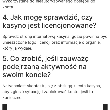
wykorzystane do nieautoryzowanego dostępu do
konta.
4. Jak mogę sprawdzić, czy
kasyno jest licencjonowane?
Sprawdź stronę internetową kasyna, gdzie powinno być
umieszczone logo licencji oraz informacje o organie,
który ją wydaje.
5. Co zrobić, jeśli zauważę
podejrzaną aktywność na
swoim koncie?
Natychmiast skontaktuj się z obsługą klienta kasyna,
aby zgłosić sytuację i zablokować konto, jeśli to
konieczne.