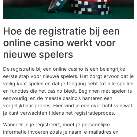
Hoe de registratie bij een
online casino werkt voor
nieuwe spelers
De registratie bij een online casino is een belangrijke
eerste stap voor nieuwe spelers. Het zorgt ervoor dat je
veilig kunt spelen en dat je toegang hebt tot alle spellen
en functies die het casino biedt. Beginnen met spelen is
eenvoudig, en de meeste casino’s hanteren een
vergelijkbaar proces. Hier vind je een overzicht van wat
je kunt verwachten tijdens het registratieproces.
Wanneer je je registreert, moet je persoonlijke
informatie invoeren zoals je naam, e-mailadres en