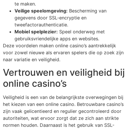
te maken.
Veilige speelomgeving:
Bescherming van
gegevens door SSL-encryptie en
tweefactorauthenticatie.
Mobiel spelplezier:
Speel onderweg met
gebruiksvriendelijke apps en websites.
Deze voordelen maken online casino’s aantrekkelijk
voor zowel nieuwe als ervaren spelers die op zoek zijn
naar variatie en veiligheid.
Vertrouwen en veiligheid bij
online casino’s
Veiligheid is een van de belangrijkste overwegingen bij
het kiezen van een online casino. Betrouwbare casino’s
zijn vaak gelicentieerd en regulier gecontroleerd door
autoriteiten, wat ervoor zorgt dat ze zich aan strikte
normen houden. Daarnaast is het gebruik van SSL-