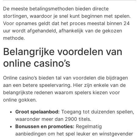
De meeste betalingsmethoden bieden directe
stortingen, waardoor je snel kunt beginnen met spelen.
Voor opnames geldt dat het proces meestal binnen 24
uur wordt afgehandeld, afhankelijk van de gekozen
methode.
Belangrijke voordelen van
online casino’s
Online casino’s bieden tal van voordelen die bijdragen
aan een betere speelervaring. Hier zijn enkele van de
belangrijkste redenen waarom spelers kiezen voor
online gokken.
Groot spelaanbod:
Toegang tot duizenden spellen,
waaronder meer dan 2900 titels.
Bonussen en promoties:
Regelmatig
aanbiedingen om het spel leuker en winstgevender