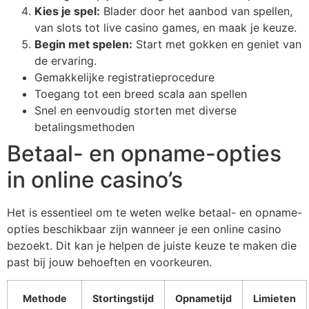
Kies je spel:
Blader door het aanbod van spellen,
van slots tot live casino games, en maak je keuze.
Begin met spelen:
Start met gokken en geniet van
de ervaring.
Gemakkelijke registratieprocedure
Toegang tot een breed scala aan spellen
Snel en eenvoudig storten met diverse
betalingsmethoden
Betaal- en opname-opties
in online casino’s
Het is essentieel om te weten welke betaal- en opname-
opties beschikbaar zijn wanneer je een online casino
bezoekt. Dit kan je helpen de juiste keuze te maken die
past bij jouw behoeften en voorkeuren.
Methode
Stortingstijd
Opnametijd
Limieten