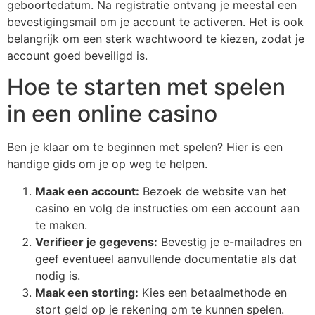
geboortedatum. Na registratie ontvang je meestal een
bevestigingsmail om je account te activeren. Het is ook
belangrijk om een sterk wachtwoord te kiezen, zodat je
account goed beveiligd is.
Hoe te starten met spelen
in een online casino
Ben je klaar om te beginnen met spelen? Hier is een
handige gids om je op weg te helpen.
Maak een account:
Bezoek de website van het
casino en volg de instructies om een account aan
te maken.
Verifieer je gegevens:
Bevestig je e-mailadres en
geef eventueel aanvullende documentatie als dat
nodig is.
Maak een storting:
Kies een betaalmethode en
stort geld op je rekening om te kunnen spelen.