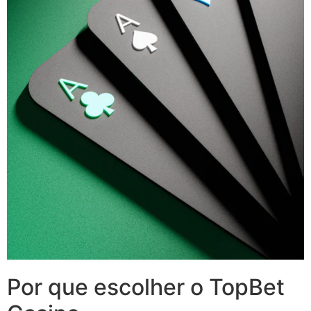
Por que escolher o TopBet