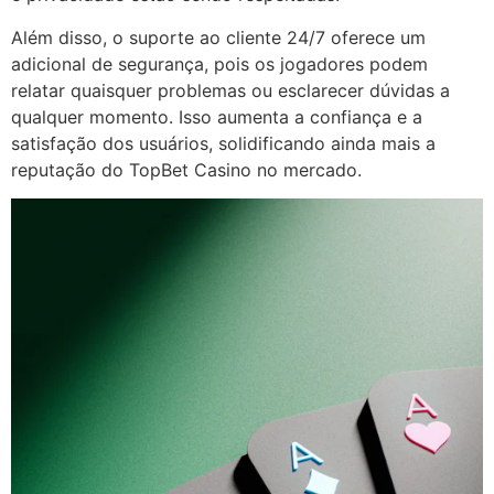
Além disso, o suporte ao cliente 24/7 oferece um
adicional de segurança, pois os jogadores podem
relatar quaisquer problemas ou esclarecer dúvidas a
qualquer momento. Isso aumenta a confiança e a
satisfação dos usuários, solidificando ainda mais a
reputação do TopBet Casino no mercado.