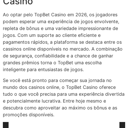
Casino
Ao optar pelo TopBet Casino em 2026, os jogadores
podem esperar uma experiência de jogos envolvente,
repleta de bônus e uma variedade impressionante de
jogos. Com um suporte ao cliente eficiente e
pagamentos rápidos, a plataforma se destaca entre os
cassinos online disponíveis no mercado. A combinação
de segurança, confiabilidade e a chance de ganhar
grandes prêmios torna o TopBet uma escolha
inteligente para entusiastas de jogos.
Se você está pronto para começar sua jornada no
mundo dos casinos online, o TopBet Casino oferece
tudo o que você precisa para uma experiência divertida
e potencialmente lucrativa. Entre hoje mesmo e
descubra como aproveitar ao máximo os bônus e as
promoções disponíveis.