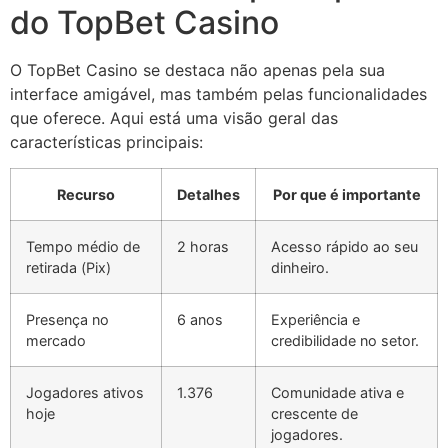
do TopBet Casino
O TopBet Casino se destaca não apenas pela sua
interface amigável, mas também pelas funcionalidades
que oferece. Aqui está uma visão geral das
características principais:
Recurso
Detalhes
Por que é importante
Tempo médio de
2 horas
Acesso rápido ao seu
retirada (Pix)
dinheiro.
Presença no
6 anos
Experiência e
mercado
credibilidade no setor.
Jogadores ativos
1.376
Comunidade ativa e
hoje
crescente de
jogadores.