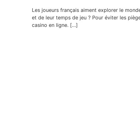
Les joueurs français aiment explorer le monde
et de leur temps de jeu ? Pour éviter les pièg
casino en ligne. […]