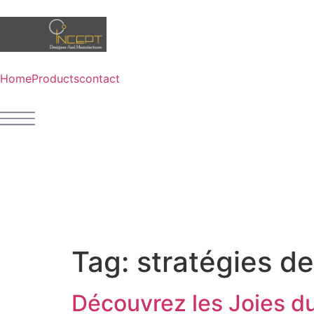
Home
Products
contact
Tag:
stratégies d
Découvrez les Joies du