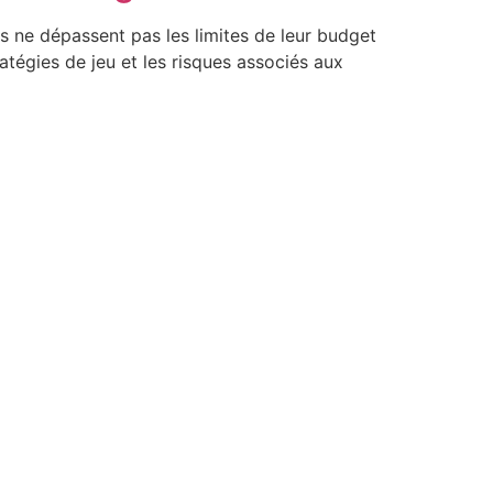
s ne dépassent pas les limites de leur budget
ratégies de jeu et les risques associés aux