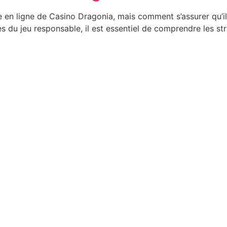
 en ligne de Casino Dragonia, mais comment s’assurer qu’il
es du jeu responsable, il est essentiel de comprendre les st