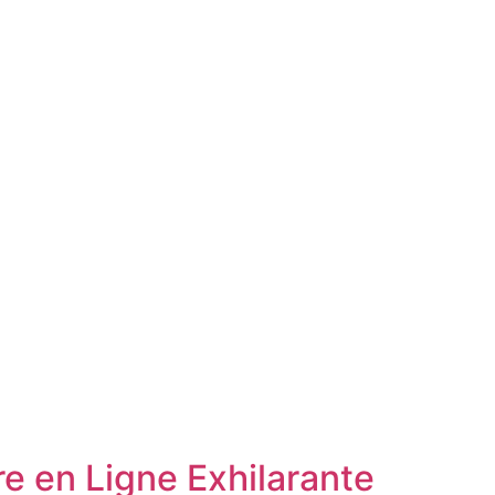
e en Ligne Exhilarante