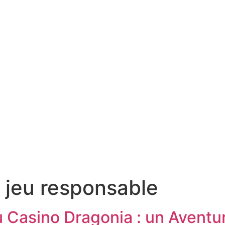
e jeu responsable
 Casino Dragonia : un Aventur