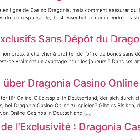
 en ligne de Casino Dragonia, mais comment s’assurer qu’il
es du jeu responsable, il est essentiel de comprendre les st
xclusifs Sans Dépôt du Drago
t nombreux à chercher à profiter de l’offre de bonus sans d
t-ce vraiment un avantage pour les joueurs ? Dans cet art
 über Dragonia Casino Online
ter für Online-Glücksspiel in Deutschland, der sich durch e
, bei Dragonia Casino Online zu spielen? Gibt es Risiken, di
 von Online-Casinos in Deutschland […]
de l’Exclusivité : Dragonia Ca