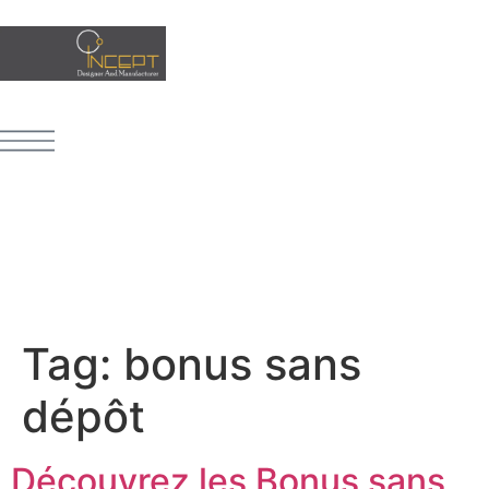
Tag:
bonus sans
dépôt
Découvrez les Bonus sans