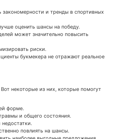
ь закономерности и тренды в спортивных
учше оценить шансы на победу.
делей может значительно повысить
мизировать риски.
ициенты букмекера не отражают реальное
Вот некоторые из них, которые помогут
ей форме.
травмы и общего состояния.
 недостатки.
ственно повлиять на шансы.
вить наиболее выгодные предложения.