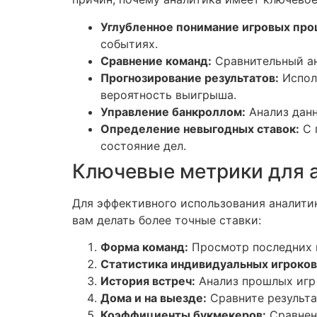
Углубленное понимание игровых про
событиях.
Сравнение команд:
Сравнительный ан
Прогнозирование результатов:
Испол
вероятность выигрыша.
Управление банкроллом:
Анализ данн
Определение невыгодных ставок:
С 
состояние дел.
Ключевые метрики для 
Для эффективного использования аналити
вам делать более точные ставки:
Форма команд:
Просмотр последних п
Статистика индивидуальных игроков
История встреч:
Анализ прошлых игр
Дома и на выезде:
Сравните результа
Коэффициенты букмекеров:
Сравнен