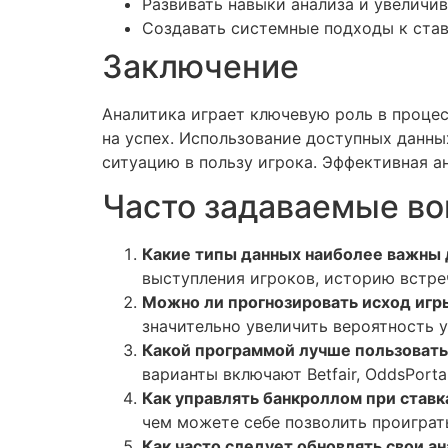
Развивать навыки анализа и увеличи
Создавать системные подходы к ставк
Заключение
Аналитика играет ключевую роль в процес
на успех. Использование доступных данны
ситуацию в пользу игрока. Эффективная а
Часто задаваемые в
Какие типы данных наиболее важны 
выступления игроков, историю встре
Можно ли прогнозировать исход игр
значительно увеличить вероятность у
Какой программой лучше пользоватьс
варианты включают Betfair, OddsPort
Как управлять банкроллом при ставк
чем можете себе позволить проиграт
Как часто следует обновлять свои а