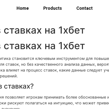
Home
Products
Contact
 ставках на 1хбет
Products
 ставках на 1хбет
Bed
литика становится ключевым инструментом для повышен
Dining
я ставок, но без качественного анализа данных, веро
room
ка влияет на процесс ставок, какие данные следует уч
 решений.
Kitchen
в ставках?
Bedroom
ия позволяет игрокам принимать более обоснованные 
Home
оки рискуют полагаться на интуицию, что может приве
office
 значение: