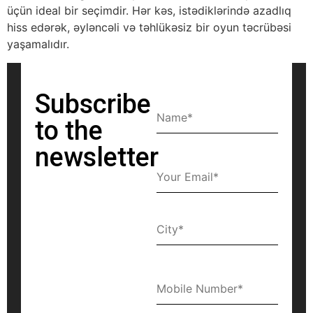
üçün ideal bir seçimdir. Hər kəs, istədiklərində azadlıq
hiss edərək, əyləncəli və təhlükəsiz bir oyun təcrübəsi
yaşamalıdır.
Subscribe
to the
newsletter