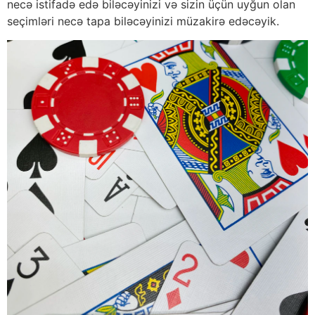
necə istifadə edə biləcəyinizi və sizin üçün uyğun olan
seçimləri necə tapa biləcəyinizi müzakirə edəcəyik.