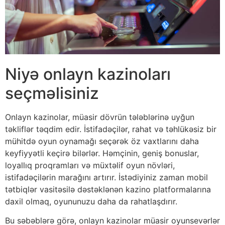
Niyə onlayn kazinoları
seçməlisiniz
Onlayn kazinolar, müasir dövrün tələblərinə uyğun
təkliflər təqdim edir. İstifadəçilər, rahat və təhlükəsiz bir
mühitdə oyun oynamağı seçərək öz vaxtlarını daha
keyfiyyətli keçirə bilərlər. Həmçinin, geniş bonuslar,
loyallıq proqramları və müxtəlif oyun növləri,
istifadəçilərin marağını artırır. İstədiyiniz zaman mobil
tətbiqlər vasitəsilə dəstəklənən kazino platformalarına
daxil olmaq, oyununuzu daha da rahatlaşdırır.
Bu səbəblərə görə, onlayn kazinolar müasir oyunsevərlər