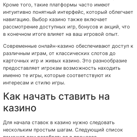
Кроме того, такие платформы часто имеют
интуитивно понятный интерфейс, который облегчает
навигацию. Выбор казино также включает
рассмотрение доступных игр, бонусов и акций, что
в конечном итоге влияет на ваш игровой опыт.
Современные онлайн-казино обеспечивают доступ к
различным играм, от классических слотов до
карточных игр и живых казино. Это разнообразие
предоставляет игрокам возможность находить
именно те игры, которые соответствуют их
интересам и стилю игры.
Как начать ставить на
казино
Для начала ставок в казино нужно следовать
нескольким простым шагам. Следующий список
поможет вам разобраться в процессе.