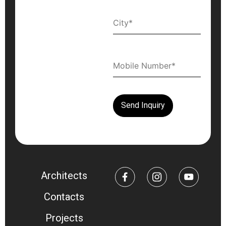
Architects
Contacts
Projects