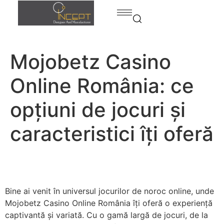
Mojobetz Casino
Home
Products
Online România: ce
Products
Bed
opțiuni de jocuri și
contact
Dining
caracteristici îți oferă
room
Kitchen
Bedroom
Home
Bine ai venit în universul jocurilor de noroc online, unde
office
Mojobetz Casino Online România îți oferă o experiență
captivantă și variată. Cu o gamă largă de jocuri, de la
Bath