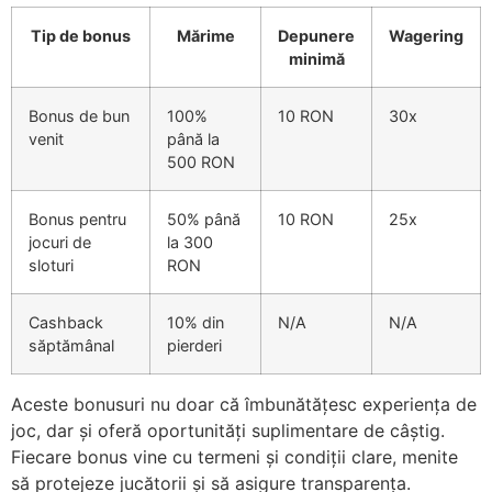
Tip de bonus
Mărime
Depunere
Wagering
minimă
Bonus de bun
100%
10 RON
30x
venit
până la
500 RON
Bonus pentru
50% până
10 RON
25x
jocuri de
la 300
sloturi
RON
Cashback
10% din
N/A
N/A
săptămânal
pierderi
Aceste bonusuri nu doar că îmbunătățesc experiența de
joc, dar și oferă oportunități suplimentare de câștig.
Fiecare bonus vine cu termeni și condiții clare, menite
să protejeze jucătorii și să asigure transparența.