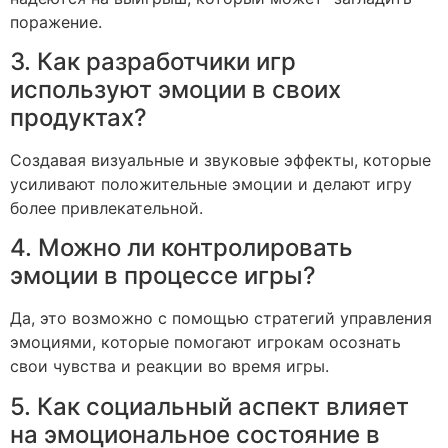
поражение.
3. Как разработчики игр
используют эмоции в своих
продуктах?
Создавая визуальные и звуковые эффекты, которые
усиливают положительные эмоции и делают игру
более привлекательной.
4. Можно ли контролировать
эмоции в процессе игры?
Да, это возможно с помощью стратегий управления
эмоциями, которые помогают игрокам осознать
свои чувства и реакции во время игры.
5. Как социальный аспект влияет
на эмоциональное состояние в