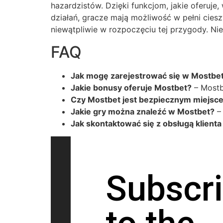
hazardzistów. Dzięki funkcjom, jakie oferuje
działań, gracze mają możliwość w pełni cie
niewątpliwie w rozpoczęciu tej przygody. Nie w
FAQ
Jak mogę zarejestrować się w Mostbe
Jakie bonusy oferuje Mostbet?
– Mostb
Czy Mostbet jest bezpiecznym miejsc
Jakie gry można znaleźć w Mostbet?
– 
Jak skontaktować się z obsługą klient
Subscr