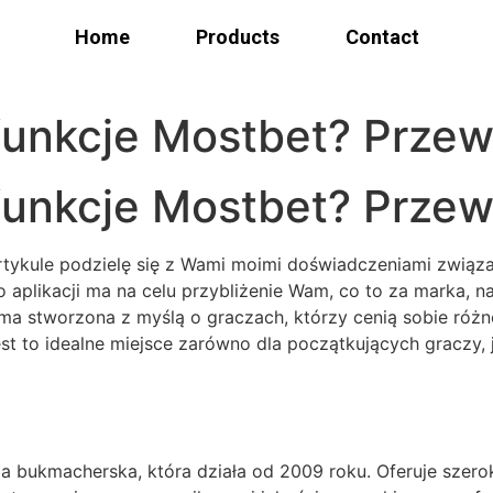
Home
Products
Contact
unkcje Mostbet? Przewo
Products
unkcje Mostbet? Przewo
Bed
tykule podzielę się z Wami moimi doświadczeniami związa
Dining
plikacji ma na celu przybliżenie Wam, co to za marka, na 
room
rma stworzona z myślą o graczach, którzy cenią sobie różn
Jest to idealne miejsce zarówno dla początkujących graczy,
Kitchen
Bedroom
Home
 bukmacherska, która działa od 2009 roku. Oferuje szeroki
office