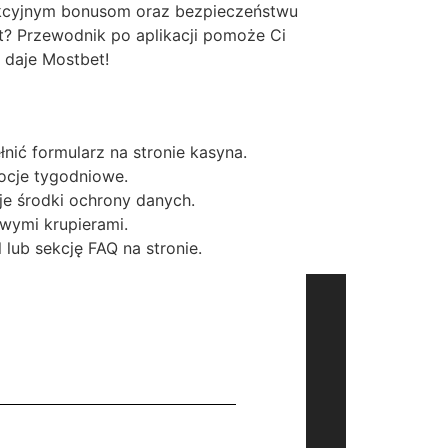
atrakcyjnym bonusom oraz bezpieczeństwu
t? Przewodnik po aplikacji pomoże Ci
e daje Mostbet!
łnić formularz na stronie kasyna.
ocje tygodniowe.
je środki ochrony danych.
iwymi krupierami.
lub sekcję FAQ na stronie.