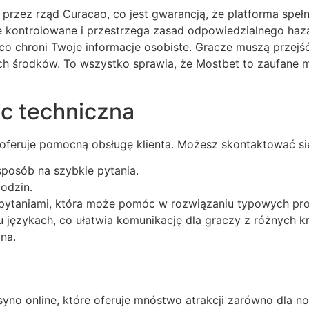
j przez rząd Curacao, co jest gwarancją, że platforma sp
ie kontrolowane i przestrzega zasad odpowiedzialnego haza
co chroni Twoje informacje osobiste. Gracze muszą przejść
h środków. To wszystko sprawia, że Mostbet to zaufane mi
oc techniczna
feruje pomocną obsługę klienta. Możesz skontaktować się
sposób na szybkie pytania.
odzin.
i pytaniami, która może pomóc w rozwiązaniu typowych pr
ku językach, co ułatwia komunikację dla graczy z różnych 
lna.
no online, które oferuje mnóstwo atrakcji zarówno dla n