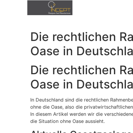
Die rechtlichen 
Home
Oase in Deutschl
Products
Die rechtlichen 
contact
Oase in Deutschl
In Deutschland sind die rechtlichen Rahmenbe
ohne die Oase, also die privatwirtschaftliche
In diesem Artikel werden wir die verschiede
die Situation ohne Oase aussieht.