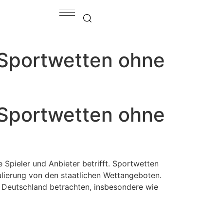
 Sportwetten ohne
 Sportwetten ohne
Spieler und Anbieter betrifft. Sportwetten
gulierung von den staatlichen Wettangeboten.
n Deutschland betrachten, insbesondere wie