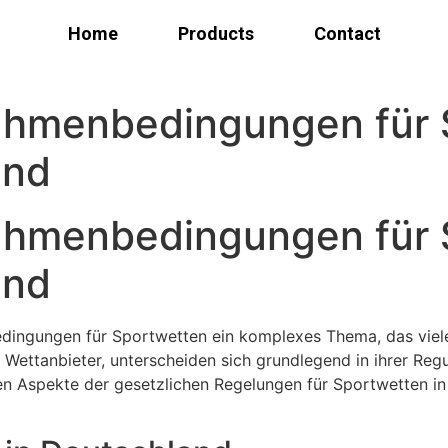
Home
Products
Contact
Rahmenbedingungen für
Products
and
Bed
Rahmenbedingungen für
Dining
and
room
Kitchen
dingungen für Sportwetten ein komplexes Thema, das viele 
n Wettanbieter, unterscheiden sich grundlegend in ihrer Re
Bedroom
nen Aspekte der gesetzlichen Regelungen für Sportwetten i
Home
office