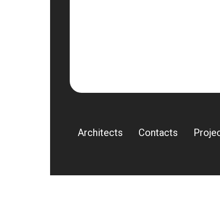
Architects
Contacts
Proje