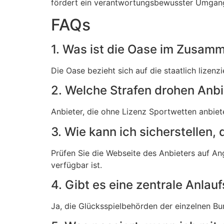
fördert ein verantwortungsbewusster Umgang 
FAQs
1. Was ist die Oase im Zusam
Die Oase bezieht sich auf die staatlich lizenz
2. Welche Strafen drohen Anbi
Anbieter, die ohne Lizenz Sportwetten anbie
3. Wie kann ich sicherstellen, 
Prüfen Sie die Webseite des Anbieters auf An
verfügbar ist.
4. Gibt es eine zentrale Anlau
Ja, die Glücksspielbehörden der einzelnen Bu