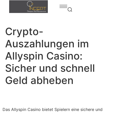
Crypto-
Home
Products
Auszahlungen im
Products
Bed
Allyspin Casino:
contact
Dining
Sicher und schnell
room
Kitchen
Geld abheben
Bedroom
Home
office
Das Allyspin Casino bietet Spielern eine sichere und
Bath