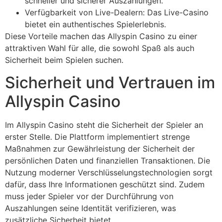
schneller und sicherer Auszahlungen.
Verfügbarkeit von Live-Dealern: Das Live-Casino
bietet ein authentisches Spielerlebnis.
Diese Vorteile machen das Allyspin Casino zu einer
attraktiven Wahl für alle, die sowohl Spaß als auch
Sicherheit beim Spielen suchen.
Sicherheit und Vertrauen im
Allyspin Casino
Im Allyspin Casino steht die Sicherheit der Spieler an
erster Stelle. Die Plattform implementiert strenge
Maßnahmen zur Gewährleistung der Sicherheit der
persönlichen Daten und finanziellen Transaktionen. Die
Nutzung moderner Verschlüsselungstechnologien sorgt
dafür, dass Ihre Informationen geschützt sind. Zudem
muss jeder Spieler vor der Durchführung von
Auszahlungen seine Identität verifizieren, was
zusätzliche Sicherheit bietet.