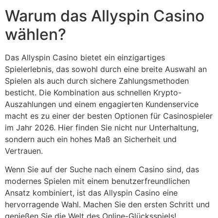
Warum das Allyspin Casino
wählen?
Das Allyspin Casino bietet ein einzigartiges
Spielerlebnis, das sowohl durch eine breite Auswahl an
Spielen als auch durch sichere Zahlungsmethoden
besticht. Die Kombination aus schnellen Krypto-
Auszahlungen und einem engagierten Kundenservice
macht es zu einer der besten Optionen für Casinospieler
im Jahr 2026. Hier finden Sie nicht nur Unterhaltung,
sondern auch ein hohes Maß an Sicherheit und
Vertrauen.
Wenn Sie auf der Suche nach einem Casino sind, das
modernes Spielen mit einem benutzerfreundlichen
Ansatz kombiniert, ist das Allyspin Casino eine
hervorragende Wahl. Machen Sie den ersten Schritt und
genießen Sie die Welt des Online-Glücksspiels!