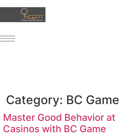
Category:
BC Game
Master Good Behavior at
Casinos with BC Game